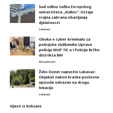
Sud odbio tužbu Evropskog
univerziteta „Kallos“: Ostaje
trajna zabrana obavljanja
djelatnosti
Lukavac
Obuka o cyber kriminalu za
policijske službenike Uprave
policije MUP TK-a i Policije Brčko
distrikta BiH
Aktuelnosti
Žeks Doner napustio Lukavac:
Objekat nakon kratke poslovne
epizode odvezen na drugu
lokaciju
Lukavac
Vijesti iz Koksare