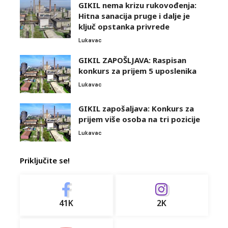
GIKIL nema krizu rukovođenja:
Hitna sanacija pruge i dalje je
ključ opstanka privrede
Lukavac
GIKIL ZAPOŠLJAVA: Raspisan
konkurs za prijem 5 uposlenika
Lukavac
GIKIL zapošaljava: Konkurs za
prijem više osoba na tri pozicije
Lukavac
Priključite se!
41K
2K