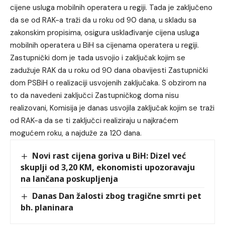
cijene usluga mobilnih operatera u regiji. Tada je zaključeno
da se od RAK-a traži da u roku od 90 dana, u skladu sa
zakonskim propisima, osigura usklađivanje cijena usluga
mobilnih operatera u BiH sa cijenama operatera u regiji.
Zastupnički dom je tada usvojio i zaključak kojim se
zadužuje RAK da u roku od 90 dana obavijesti Zastupnički
dom PSBiH o realizaciji usvojenih zaključaka. S obzirom na
to da navedeni zaključci Zastupničkog doma nisu
realizovani, Komisija je danas usvojila zaključak kojim se traži
od RAK-a da se ti zaključci realiziraju u najkraćem
mogućem roku, a najduže za 120 dana.
Novi rast cijena goriva u BiH: Dizel već
skuplji od 3,20 KM, ekonomisti upozoravaju
na lančana poskupljenja
Danas Dan žalosti zbog tragične smrti pet
bh. planinara