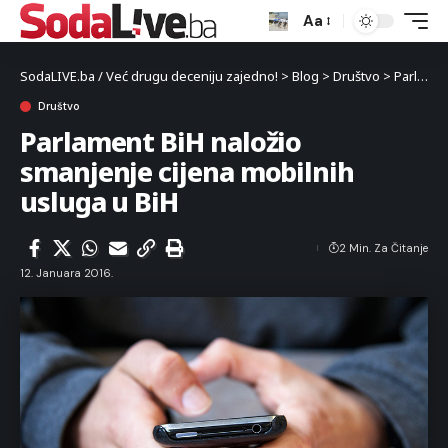
Aa
SodaLIVE.ba / Već drugu deceniju zajedno!
>
Blog
>
Društvo
>
Parlament BiH naložio smanjenje cijena mobilnih usluga u BiH
Društvo
Parlament BiH naložio
smanjenje cijena mobilnih
usluga u BiH
2 Min. Za Čitanje
12. Januara 2016.