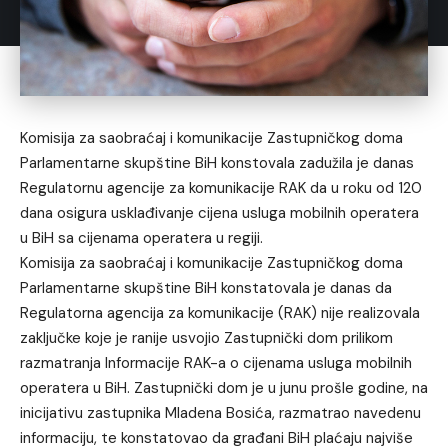
Komisija za saobraćaj i komunikacije Zastupničkog doma
Parlamentarne skupštine BiH konstovala zadužila je danas
Regulatornu agencije za komunikacije RAK da u roku od 120
dana osigura usklađivanje cijena usluga mobilnih operatera
u BiH sa cijenama operatera u regiji.
Komisija za saobraćaj i komunikacije Zastupničkog doma
Parlamentarne skupštine BiH konstatovala je danas da
Regulatorna agencija za komunikacije (RAK) nije realizovala
zaključke koje je ranije usvojio Zastupnički dom prilikom
razmatranja Informacije RAK-a o cijenama usluga mobilnih
operatera u BiH. Zastupnički dom je u junu prošle godine, na
inicijativu zastupnika Mladena Bosića, razmatrao navedenu
informaciju, te konstatovao da građani BiH plaćaju najviše