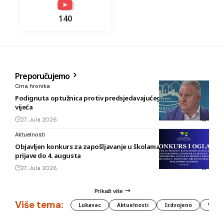
140
Preporučujemo
Crna hronika
Podignuta optužnica protiv predsjedavajućeg Gradskog
vijeća
27. Jula 2026.
Aktuelnosti
Objavljen konkurs za zapošljavanje u školama TK: Rok za
prijave do 4. augusta
27. Jula 2026.
Prikaži više
Više tema:
Lukavac
Aktuelnosti
Izdvojeno
Vlada