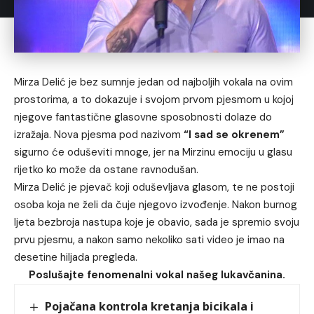
Mirza Delić je bez sumnje jedan od najboljih vokala na ovim
prostorima, a to dokazuje i svojom prvom pjesmom u kojoj
njegove fantastične glasovne sposobnosti dolaze do
izražaja. Nova pjesma pod nazivom
“I sad se okrenem”
sigurno će oduševiti mnoge, jer na Mirzinu emociju u glasu
rijetko ko može da ostane ravnodušan.
Mirza Delić je pjevač koji oduševljava glasom, te ne postoji
osoba koja ne želi da čuje njegovo izvođenje. Nakon burnog
ljeta bezbroja nastupa koje je obavio, sada je spremio svoju
prvu pjesmu, a nakon samo nekoliko sati video je imao na
desetine hiljada pregleda.
Poslušajte fenomenalni vokal našeg lukavčanina.
Pojačana kontrola kretanja bicikala i