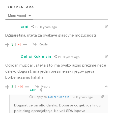
3
KOMENTARA
Most Voted
crni
8 years ago
DZigaretina, steta za ovakave glasovne mogucnosti.
Reply
3
-1
Delici Kukin sin
8 years ago
Odličan muzičar , šteta što ima ovako ružno prezime neće
daleko dogurat, ima jedan prezimenjak njegov pjeva
borbene,samo hahaha
Reply
3
-14
ehh
Reply to
Delici Kukin sin
8 years ago
Dogurat ce on aBd daleko. Dobar je covjek, jos finog
politickog opredjeljenja. Ne voli SDA lopove