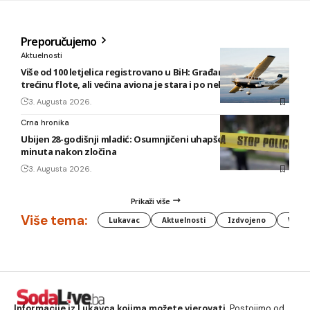
Preporučujemo
Aktuelnosti
Više od 100 letjelica registrovano u BiH: Građani posjeduju
trećinu flote, ali većina aviona je stara i po nekoliko decenija
3. Augusta 2026.
Crna hronika
Ubijen 28-godišnji mladić: Osumnjičeni uhapšen deset
minuta nakon zločina
3. Augusta 2026.
Prikaži više
Više tema:
Lukavac
Aktuelnosti
Izdvojeno
Vlada
Informacije iz Lukavca kojima možete vjerovati.
Postojimo od