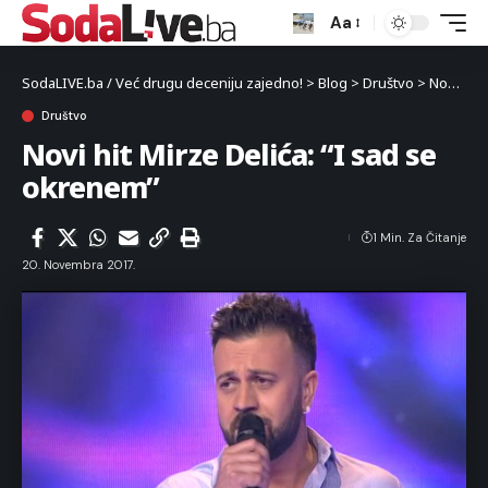
Aa
SodaLIVE.ba / Već drugu deceniju zajedno!
>
Blog
>
Društvo
>
Novi hit Mirze Delića: “I sad se okrenem”
Društvo
Novi hit Mirze Delića: “I sad se
okrenem”
1 Min. Za Čitanje
20. Novembra 2017.