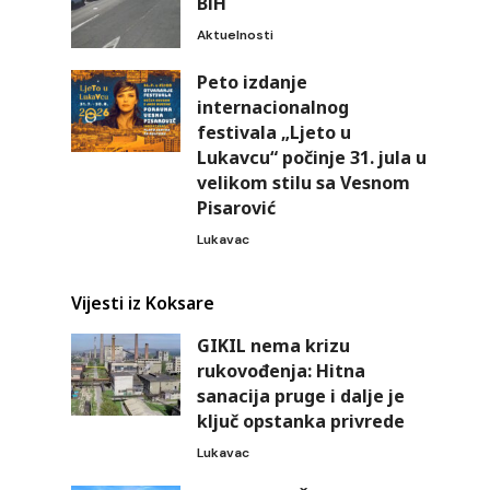
BiH
Aktuelnosti
Peto izdanje
internacionalnog
festivala „Ljeto u
Lukavcu“ počinje 31. jula u
velikom stilu sa Vesnom
Pisarović
Lukavac
Vijesti iz Koksare
GIKIL nema krizu
rukovođenja: Hitna
sanacija pruge i dalje je
ključ opstanka privrede
Lukavac