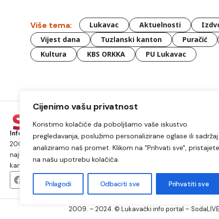
Više tema:
Lukavac
Aktuelnosti
Izdv
Vijest dana
Tuzlanski kanton
Puračić
Kultura
KBS ORKKA
PU Lukavac
Cijenimo vašu privatnost
Koristimo kolačiće da poboljšamo vaše iskustvo
Informacije iz Lukavca kojima možete vjerovati.
Postojimo od
pregledavanja, poslužimo personalizirane oglase ili sadržaj 
2009. godine i od tada smo najposjećeniji internet portal i
analiziramo naš promet. Klikom na "Prihvati sve", pristajet
najutjecajniji medij na području općine Lukavac i Tuzlanskog
na našu upotrebu kolačića.
kantona.
Prilagodi
Odbaciti sve
Prihvatiti sve
2009. – 2024. © Lukavački info portal – SodaLIVE.