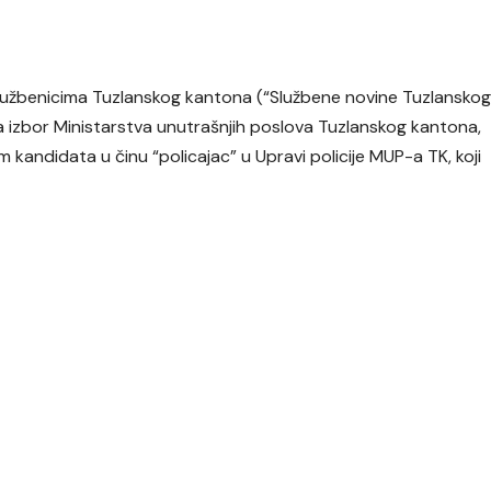
službenicima Tuzlanskog kantona (“Službene novine Tuzlansko
a za izbor Ministarstva unutrašnjih poslova Tuzlanskog kantona,
kandidata u činu “policajac” u Upravi policije MUP-a TK, koji