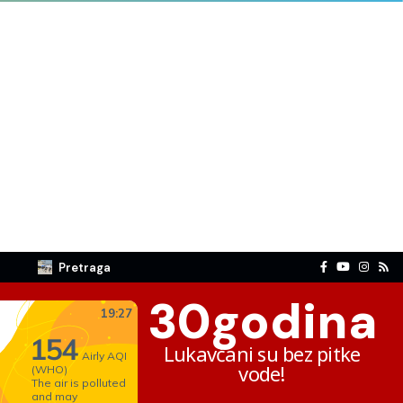
Pretraga
30
godina
Lukavčani su bez pitke
vode!