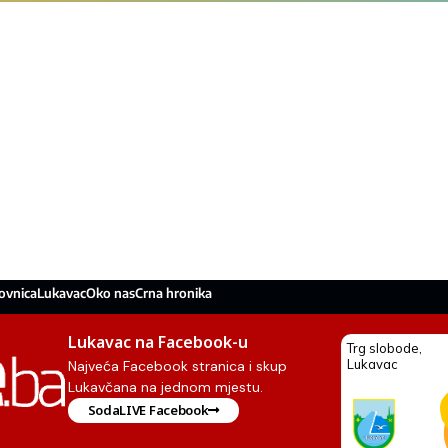
ovnica
Lukavac
Oko nas
Crna hronika
Lukavac na Facebook-u
Najveća Facebook stranica i skup
Lukavčana na jednom mjestu.
SodaLIVE Facebook