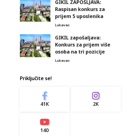
GIKIL ZAPOŠLJAVA:
Raspisan konkurs za
prijem 5 uposlenika
Lukavac
GIKIL zapošaljava:
Konkurs za prijem više
osoba na tri pozicije
Lukavac
Priključite se!
41K
2K
140