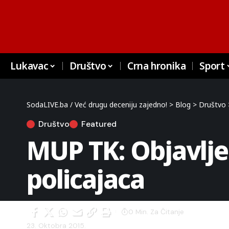
Lukavac
Društvo
Crna hronika
Sport
SodaLIVE.ba / Već drugu deceniju zajedno!
>
Blog
>
Društvo
Društvo
Featured
MUP TK: Objavlje
policajaca
0 Min. Za Čitanje
23. Oktobra 2015.