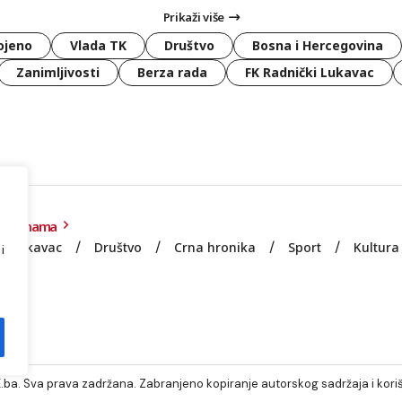
Prikaži više
ojeno
Vlada TK
Društvo
Bosna i Hercegovina
Zanimljivosti
Berza rada
FK Radnički Lukavac
O nama
Lukavac
Društvo
Crna hronika
Sport
Kultura
i
e
ba. Sva prava zadržana. Zabranjeno kopiranje autorskog sadržaja i koriš