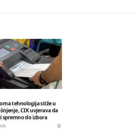
orna tehnologija stiže u
ašnjenje, CIK uvjerava da
ti spremno do izbora
026.