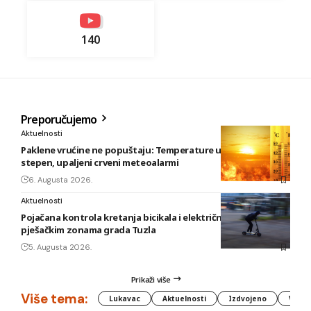
140
Preporučujemo
Aktuelnosti
Paklene vrućine ne popuštaju: Temperature u BiH i do 41
stepen, upaljeni crveni meteoalarmi
6. Augusta 2026.
Aktuelnosti
Pojačana kontrola kretanja bicikala i električnih romobila u
pješačkim zonama grada Tuzla
5. Augusta 2026.
Prikaži više
Više tema:
Lukavac
Aktuelnosti
Izdvojeno
Vlada