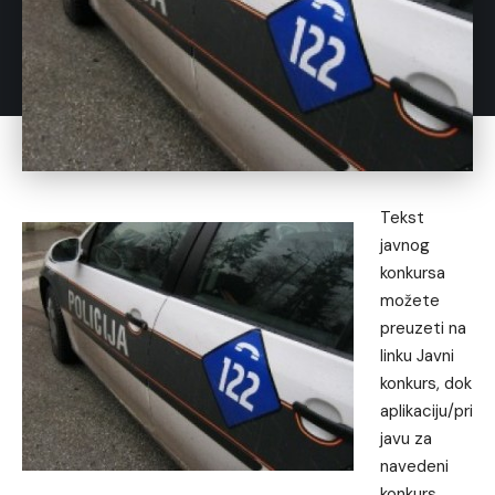
Tekst
javnog
konkursa
možete
preuzeti na
linku
Javni
konkurs
, dok
aplikaciju/pri
javu za
navedeni
konkurs