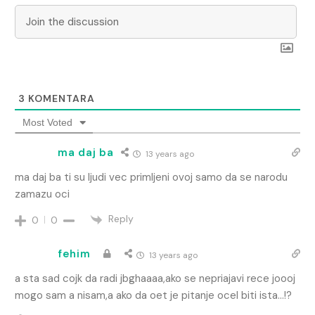
3
KOMENTARA
Most Voted
ma daj ba
13 years ago
ma daj ba ti su ljudi vec primljeni ovoj samo da se narodu
zamazu oci
Reply
0
0
fehim
13 years ago
a sta sad cojk da radi jbghaaaa,ako se nepriajavi rece joooj
mogo sam a nisam,a ako da oet je pitanje ocel biti ista…!?