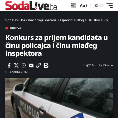
Aa
SodaLIVE.ba / Već drugu deceniju zajedno!
>
Blog
>
Društvo
>
Konkurs za prijem kandidata u činu policajca i činu mlađeg inspektora
Društvo
Konkurs za prijem kandidata u
činu policajca i činu mlađeg
inspektora
0 Min. Za Čitanje
6. Oktobra 2012.