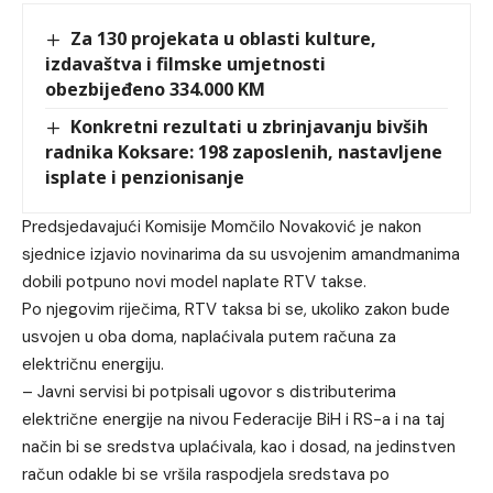
Za 130 projekata u oblasti kulture,
izdavaštva i filmske umjetnosti
obezbijeđeno 334.000 KM
Konkretni rezultati u zbrinjavanju bivših
radnika Koksare: 198 zaposlenih, nastavljene
isplate i penzionisanje
Predsjedavajući Komisije Momčilo Novaković je nakon
sjednice izjavio novinarima da su usvojenim amandmanima
dobili potpuno novi model naplate RTV takse.
Po njegovim riječima, RTV taksa bi se, ukoliko zakon bude
usvojen u oba doma, naplaćivala putem računa za
električnu energiju.
– Javni servisi bi potpisali ugovor s distributerima
električne energije na nivou Federacije BiH i RS-a i na taj
način bi se sredstva uplaćivala, kao i dosad, na jedinstven
račun odakle bi se vršila raspodjela sredstava po