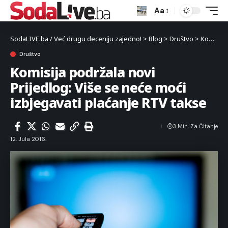
Aa
SodaLIVE.ba / Već drugu deceniju zajedno!
>
Blog
>
Društvo
>
Komisija podržala novi Prijedlog: Više se neće moći izbjegavati plaćanje RTV takse
Društvo
Komisija podržala novi
Prijedlog: Više se neće moći
izbjegavati plaćanje RTV takse
3 Min. Za Čitanje
12. Jula 2016.