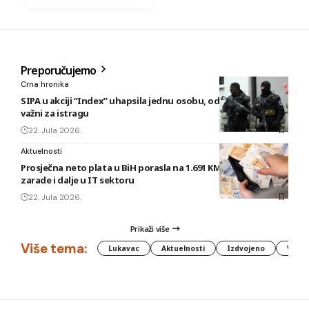
Preporučujemo
Crna hronika
SIPA u akciji “Index” uhapsila jednu osobu, oduzeti predmeti
važni za istragu
22. Jula 2026.
Aktuelnosti
Prosječna neto plata u BiH porasla na 1.691 KM, najveće
zarade i dalje u IT sektoru
22. Jula 2026.
Prikaži više
Više tema:
Lukavac
Aktuelnosti
Izdvojeno
Vlada