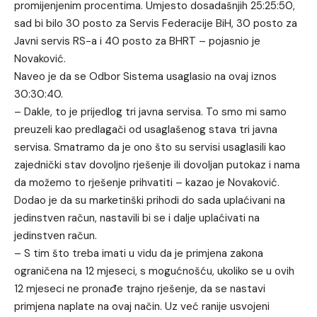
promijenjenim procentima. Umjesto dosadašnjih 25:25:50,
sad bi bilo 30 posto za Servis Federacije BiH, 30 posto za
Javni servis RS-a i 40 posto za BHRT – pojasnio je
Novaković.
Naveo je da se Odbor Sistema usaglasio na ovaj iznos
30:30:40.
– Dakle, to je prijedlog tri javna servisa. To smo mi samo
preuzeli kao predlagači od usaglašenog stava tri javna
servisa. Smatramo da je ono što su servisi usaglasili kao
zajednički stav dovoljno rješenje ili dovoljan putokaz i nama
da možemo to rješenje prihvatiti – kazao je Novaković.
Dodao je da su marketinški prihodi do sada uplaćivani na
jedinstven račun, nastavili bi se i dalje uplaćivati na
jedinstven račun.
– S tim što treba imati u vidu da je primjena zakona
ograničena na 12 mjeseci, s mogućnošću, ukoliko se u ovih
12 mjeseci ne pronađe trajno rješenje, da se nastavi
primjena naplate na ovaj način. Uz već ranije usvojeni