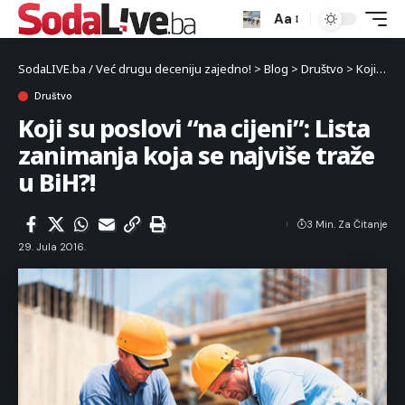
Aa
SodaLIVE.ba / Već drugu deceniju zajedno!
>
Blog
>
Društvo
>
Koji su poslovi “na cijeni”: Lista zanimanja koja se najviše traže u BiH?!
Društvo
Koji su poslovi “na cijeni”: Lista
zanimanja koja se najviše traže
u BiH?!
3 Min. Za Čitanje
29. Jula 2016.