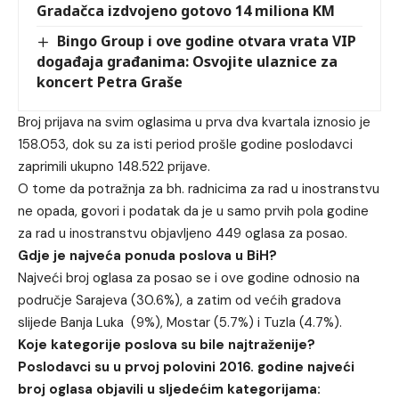
Gradačca izdvojeno gotovo 14 miliona KM
Bingo Group i ove godine otvara vrata VIP
događaja građanima: Osvojite ulaznice za
koncert Petra Graše
Broj prijava na svim oglasima u prva dva kvartala iznosio je
158.053, dok su za isti period prošle godine poslodavci
zaprimili ukupno 148.522 prijave.
O tome da potražnja za bh. radnicima za rad u inostranstvu
ne opada, govori i podatak da je u samo prvih pola godine
za rad u inostranstvu objavljeno 449 oglasa za posao.
Gdje je najveća ponuda poslova u BiH?
Najveći broj oglasa za posao se i ove godine odnosio na
područje Sarajeva (30.6%), a zatim od većih gradova
slijede Banja Luka (9%), Mostar (5.7%) i Tuzla (4.7%).
Koje kategorije poslova su bile najtraženije?
Poslodavci su u prvoj polovini 2016. godine najveći
broj oglasa objavili u sljedećim kategorijama: