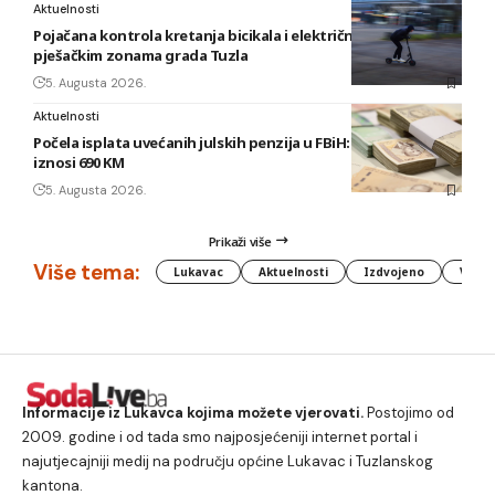
Aktuelnosti
Pojačana kontrola kretanja bicikala i električnih romobila u
pješačkim zonama grada Tuzla
5. Augusta 2026.
Aktuelnosti
Počela isplata uvećanih julskih penzija u FBiH: Najniža sada
iznosi 690 KM
5. Augusta 2026.
Prikaži više
Više tema:
Lukavac
Aktuelnosti
Izdvojeno
Vlada
Informacije iz Lukavca kojima možete vjerovati.
Postojimo od
2009. godine i od tada smo najposjećeniji internet portal i
najutjecajniji medij na području općine Lukavac i Tuzlanskog
kantona.