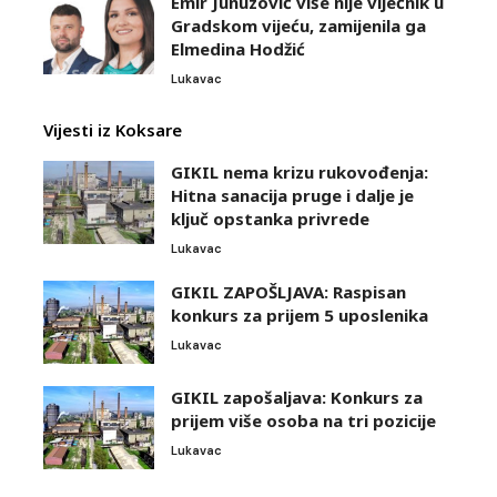
Emir Junuzović više nije vijećnik u
Gradskom vijeću, zamijenila ga
Elmedina Hodžić
Lukavac
Vijesti iz Koksare
GIKIL nema krizu rukovođenja:
Hitna sanacija pruge i dalje je
ključ opstanka privrede
Lukavac
GIKIL ZAPOŠLJAVA: Raspisan
konkurs za prijem 5 uposlenika
Lukavac
GIKIL zapošaljava: Konkurs za
prijem više osoba na tri pozicije
Lukavac