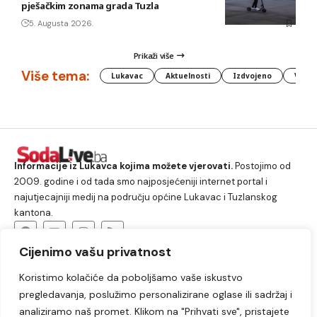
pješačkim zonama grada Tuzla
5. Augusta 2026.
Prikaži više
Više tema:
Lukavac
Aktuelnosti
Izdvojeno
Vlada
Informacije iz Lukavca kojima možete vjerovati.
Postojimo od
2009. godine i od tada smo najposjećeniji internet portal i
najutjecajniji medij na području općine Lukavac i Tuzlanskog
kantona.
Cijenimo vašu privatnost
O nama
Koristimo kolačiće da poboljšamo vaše iskustvo
Lukavac
Društvo
Crna hronika
Sport
pregledavanja, poslužimo personalizirane oglase ili sadržaj i
Kultura
Kolumne
Slobodno vrijeme
analiziramo naš promet. Klikom na "Prihvati sve", pristajete