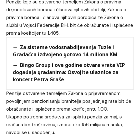
Penzije koje su ostvarene temeljem Zakona o pravima
de,mobilisanih boraca i članova njihovih obitelji, Zakona o
pravima boraca i članova njihovih porodica te Zakona o
službi u Vojsci Federacije BiH, bit će obračunate i isplaćene
prema koeficijentu 1,485.
Za sisteme vodosnabdijevanja Tuzle i
Gradačca izdvojeno gotovo 14 miliona KM
Bingo Group i ove godine otvara vrata VIP
događaja građanima: Osvojite ulaznice za
koncert Petra Graše
Penzije ostvarene temeljem Zakona o prijevremenom
povoljnijem penzionisanju branitelja posljednjeg rata bit će
obračunate i isplaćene prema koeficijentu 1,00.
Ukupno potrebna sredstva za isplatu penzija za maj, s
uračunatim troškovima, iznose oko 156 milijuna maraka,
navodi se u saopćenju.