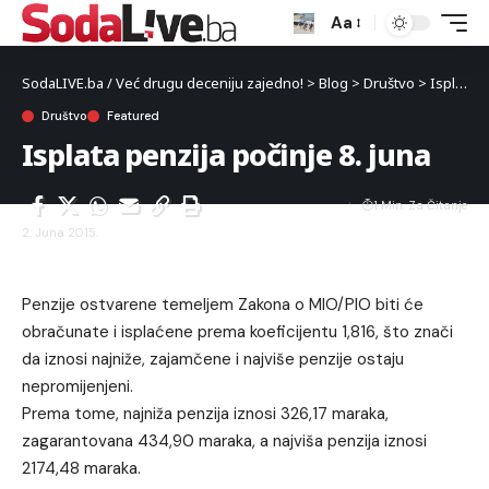
Aa
SodaLIVE.ba / Već drugu deceniju zajedno!
>
Blog
>
Društvo
>
Isplata penzija počinje 8. juna
Društvo
Featured
Isplata penzija počinje 8. juna
1 Min. Za Čitanje
2. Juna 2015.
Penzije ostvarene temeljem Zakona o MIO/PIO biti će
obračunate i isplaćene prema koeficijentu 1,816, što znači
da iznosi najniže, zajamčene i najviše penzije ostaju
nepromijenjeni.
Prema tome, najniža penzija iznosi 326,17 maraka,
zagarantovana 434,90 maraka, a najviša penzija iznosi
2174,48 maraka.