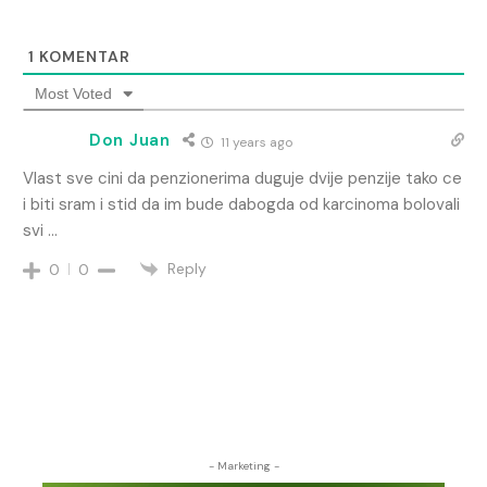
1
KOMENTAR
Most Voted
Don Juan
11 years ago
Vlast sve cini da penzionerima duguje dvije penzije tako ce
i biti sram i stid da im bude dabogda od karcinoma bolovali
svi …
Reply
0
0
- Marketing -