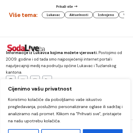
Prikaži više
Više tema:
Lukavac
Aktuelnosti
Izdvojeno
Vlada
Informacije iz Lukavca kojima možete vjerovati.
Postojimo od
2009. godine i od tada smo najposjećeniji internet portal i
najutjecajniji medij na području općine Lukavac i Tuzlanskog
kantona.
Cijenimo vašu privatnost
O nama
Koristimo kolačiće da poboljšamo vaše iskustvo
Lukavac
Društvo
Crna hronika
Sport
pregledavanja, poslužimo personalizirane oglase ili sadržaj i
Kultura
Kolumne
Slobodno vrijeme
analiziramo naš promet. Klikom na "Prihvati sve", pristajete
na našu upotrebu kolačića.
2009. – 2024. © Lukavački info portal – SodaLIVE.ba. Sva prava
zadržana. Zabranjeno kopiranje autorskog sadržaja i korištenje