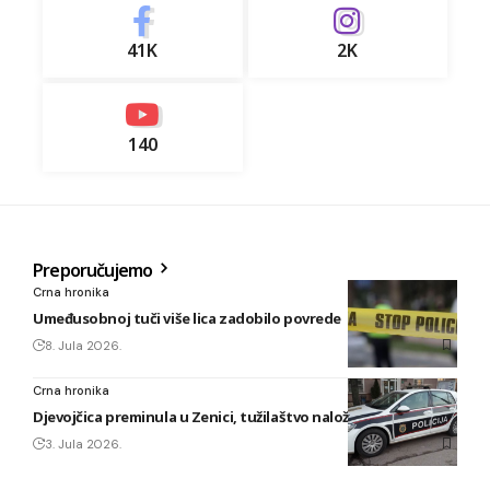
41K
2K
140
Preporučujemo
Crna hronika
Umeđusobnoj tuči više lica zadobilo povrede
8. Jula 2026.
Crna hronika
Djevojčica preminula u Zenici, tužilaštvo naložilo obdukciju
3. Jula 2026.