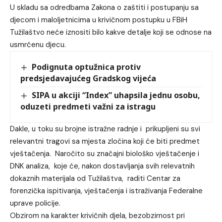
U skladu sa odredbama Zakona o zaštiti i postupanju sa
djecom i maloljetnicima u krivičnom postupku u FBiH
Tužilaštvo neće iznositi bilo kakve detalje koji se odnose na
usmrćenu djecu.
Podignuta optužnica protiv
predsjedavajućeg Gradskog vijeća
SIPA u akciji “Index” uhapsila jednu osobu,
oduzeti predmeti važni za istragu
Dakle, u toku su brojne istražne radnje i prikupljeni su svi
relevantni tragovi sa mjesta zločina koji će biti predmet
vještačenja. Naročito su značajni biološko vještačenje i
DNK analiza, koje će, nakon dostavljanja svih relevatnih
dokaznih materijala od Tužilaštva, raditi Centar za
forenzička ispitivanja, vještačenja i istraživanja Federalne
uprave policije.
Obzirom na karakter krivičnih djela, bezobzirnost pri