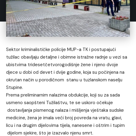
Sektor kriminalističke policije MUP-a TK i postupajući
tužilac obavljaju detaljne i obimne istražne radnje u vezi sa
ubistvima tridesetčetvorogodišnje žene i njeno dvoje
djece u dobi od devet i dvije godine, koja su počinjena na
okrutan način u porodičnom stanu u tuzlanskom naselju
Stupine.
Prema preliminarnim nalazima obdukcije, koji su za sada
usmeno saopšteni Tužilaštvu, te se uskoro očekuje
dostavljanja pismenog nalaza i mišljenja vještaka sudske
medicine, žena je imala veći broj povreda na vratu, glavi,
licu i na drugim dijelovima tijela, nanesene i oštrim i tupim
dijelom sjekire, što je izazvalo njenu smrt.