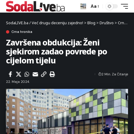
Aa
SodaLIVE.ba / Već drugu deceniju zajedno!
>
Blog
>
Društvo
>
Crna hronika
Crna hronika
Završena obdukcija: Ženi
sjekirom zadao povrede po
cijelom tijelu
2 Min. Za Čitanje
22. Maja 2024.