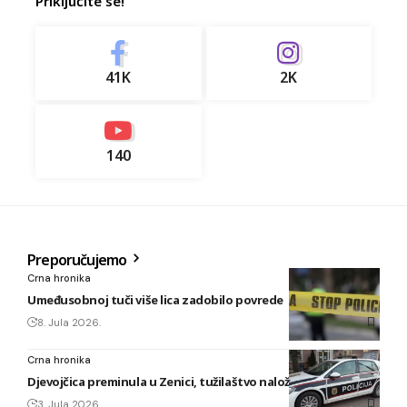
Priključite se!
41K
2K
140
Preporučujemo
Crna hronika
Umeđusobnoj tuči više lica zadobilo povrede
8. Jula 2026.
Crna hronika
Djevojčica preminula u Zenici, tužilaštvo naložilo obdukciju
3. Jula 2026.