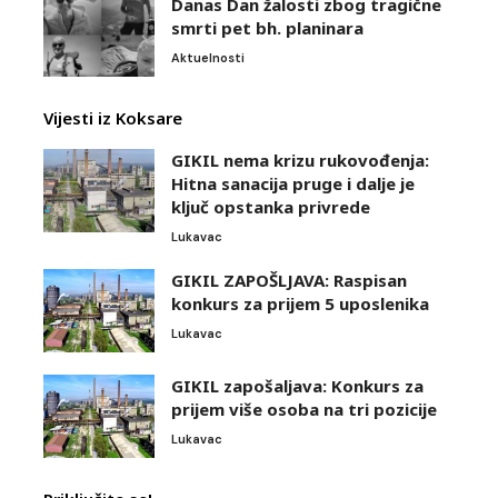
Danas Dan žalosti zbog tragične
smrti pet bh. planinara
Aktuelnosti
Vijesti iz Koksare
GIKIL nema krizu rukovođenja:
Hitna sanacija pruge i dalje je
ključ opstanka privrede
Lukavac
GIKIL ZAPOŠLJAVA: Raspisan
konkurs za prijem 5 uposlenika
Lukavac
GIKIL zapošaljava: Konkurs za
prijem više osoba na tri pozicije
Lukavac