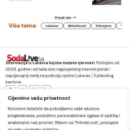
Prikaži više
Više tema:
Lukavac
Aktuelnosti
Izdvojeno
Vlada
Informacije iz Lukavca kojima možete vjerovati.
Postojimo od
2009. godine i od tada smo najposjećeniji internet portal i
najutjecajniji medij na području općine Lukavac i Tuzlanskog
kantona.
Cijenimo vašu privatnost
O nama
Koristimo kolačiće da poboljšamo vaše iskustvo
Lukavac
Društvo
Crna hronika
Sport
pregledavanja, poslužimo personalizirane oglase ili sadržaj i
Kultura
Kolumne
Slobodno vrijeme
analiziramo naš promet. Klikom na "Prihvati sve", pristajete
na našu upotrebu kolačića.