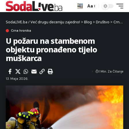
Aa
SodaLIVE.ba / Već drugu deceniju zajedno!
>
Blog
>
Društvo
>
Crna hronika
Crna hronika
U požaru na stambenom
objektu pronađeno tijelo
muškarca
1 Min. Za Čitanje
13. Maja 2026.