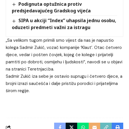
Podignuta optužnica protiv
predsjedavajućeg Gradskog vijeća
SIPA u akciji “Index” uhapsila jednu osobu,
oduzeti predmeti važni za istragu
„Sa velikom tugom primili smo vijest da nas je napustio
kolega Sadmir Zukić, vozač kompanije ‘Klaut’. Otac četvero
djece, vedar i pošten čovjek, kojeg će kolege i prijatelji
pamtiti po dobroti, osmijehu i ljudskosti“, navodi se u objavi
na stranici Teretnjaci.ba.
Sadmir Zukić iza sebe je ostavio suprugu i četvero djece, a
brojni izrazi saučešća i dalje pristižu porodici i prijateljima
širom regije.