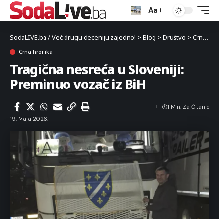
Aa
SodaLIVE.ba / Već drugu deceniju zajedno!
>
Blog
>
Društvo
>
Crna hronika
Crna hronika
Tragična nesreća u Sloveniji:
Preminuo vozač iz BiH
1 Min. Za Čitanje
19. Maja 2026.