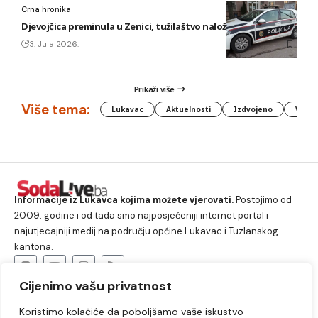
Crna hronika
Djevojčica preminula u Zenici, tužilaštvo naložilo obdukciju
3. Jula 2026.
Prikaži više
Više tema:
Lukavac
Aktuelnosti
Izdvojeno
Vlada
Informacije iz Lukavca kojima možete vjerovati.
Postojimo od
2009. godine i od tada smo najposjećeniji internet portal i
najutjecajniji medij na području općine Lukavac i Tuzlanskog
kantona.
Cijenimo vašu privatnost
O nama
Koristimo kolačiće da poboljšamo vaše iskustvo