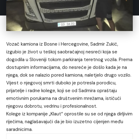
Vozač kamiona iz Bosne i Hercegovine, Sadmir Zukić,
izgubio je život u teškoj saobraćajnoj nesreći koja se
dogodila u Sloveniji tokom parkiranja teretnog vozila. Prema
dostupnim informacijama, do nesreće je došlo kada je na
njega, dok se nalazio pored kamiona, naletjelo drugo vozilo.
Vijest o njegovoj smrti duboko je potresla porodicu,
prijatelje i radne kolege, koji se od Sadmira opraštaju
emotivnim porukama na društvenim mrežama, ističući
njegovu dobrotu, vedrinu i profesionalnost.
Kolege iz kompanije „Klaut“ oprostile su se od njega dirljivim
riječima, naglašavajući da je bio izuzetno cijenjen među
saradnicima.