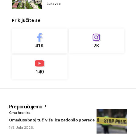
Lukavac
Priključite se!
41K
2K
140
Preporučujemo
Crna hronika
Umeđusobnoj tuči više lica zadobilo povrede
8. Jula 2026.