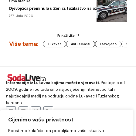
Crna hronika
Djevojčica preminula u Zenici, tužilaštvo naložilo obdukciju
3. Jula 2026.
Prikaži više
Više tema:
Lukavac
Aktuelnosti
Izdvojeno
Vlada
Informacije iz Lukavca kojima možete vjerovati.
Postojimo od
2009. godine i od tada smo najposjećeniji internet portal i
najutjecajniji medij na području općine Lukavac i Tuzlanskog
kantona.
Cijenimo vašu privatnost
O nama
Koristimo kolačiće da poboljšamo vaše iskustvo
Lukavac
Društvo
Crna hronika
Sport