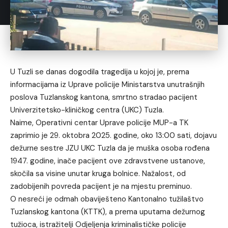
U Tuzli se danas dogodila tragedija u kojoj je, prema
informacijama iz Uprave policije Ministarstva unutrašnjih
poslova Tuzlanskog kantona, smrtno stradao pacijent
Univerzitetsko-kliničkog centra (UKC) Tuzla.
Naime, Operativni centar Uprave policije MUP-a TK
zaprimio je 29. oktobra 2025. godine, oko 13:00 sati, dojavu
dežurne sestre JZU UKC Tuzla da je muška osoba rođena
1947. godine, inače pacijent ove zdravstvene ustanove,
skočila sa visine unutar kruga bolnice. Nažalost, od
zadobijenih povreda pacijent je na mjestu preminuo.
O nesreći je odmah obaviješteno Kantonalno tužilaštvo
Tuzlanskog kantona (KTTK), a prema uputama dežurnog
tužioca, istražitelji Odjeljenja kriminalističke policije