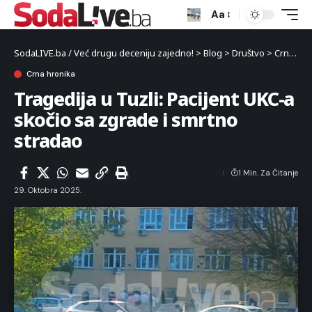
Aa
SodaLIVE.ba / Već drugu deceniju zajedno!
>
Blog
>
Društvo
>
Crna hronika
Crna hronika
Tragedija u Tuzli: Pacijent UKC-a
skočio sa zgrade i smrtno
stradao
1 Min. Za Čitanje
29. Oktobra 2025.