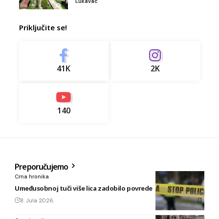
Lukavac
Priključite se!
41K
2K
140
Preporučujemo
Crna hronika
Umeđusobnoj tuči više lica zadobilo povrede
8. Jula 2026.