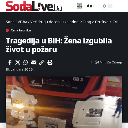
Aa
SodaLIVE.ba / Već drugu deceniju zajedno!
>
Blog
>
Društvo
>
Crna hronika
Crna hronika
Tragedija u BiH: Žena izgubila
život u požaru
1 Min. Za Čitanje
19. Januara 2026.