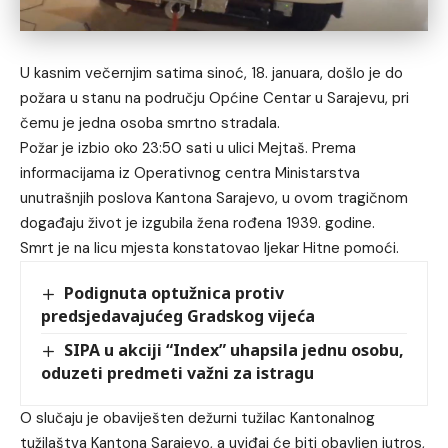
U kasnim večernjim satima sinoć, 18. januara, došlo je do
požara u stanu na području Općine Centar u Sarajevu, pri
čemu je jedna osoba smrtno stradala.
Požar je izbio oko 23:50 sati u ulici Mejtaš. Prema
informacijama iz Operativnog centra Ministarstva
unutrašnjih poslova Kantona Sarajevo, u ovom tragičnom
događaju život je izgubila žena rođena 1939. godine.
Smrt je na licu mjesta konstatovao ljekar Hitne pomoći.
Podignuta optužnica protiv
predsjedavajućeg Gradskog vijeća
SIPA u akciji “Index” uhapsila jednu osobu,
oduzeti predmeti važni za istragu
O slučaju je obaviješten dežurni tužilac Kantonalnog
tužilaštva Kantona Sarajevo, a uviđaj će biti obavljen jutros,