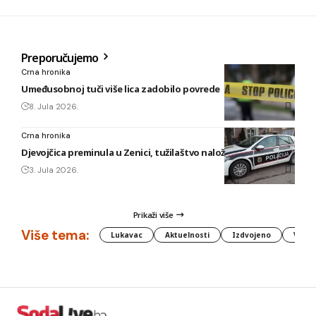
Preporučujemo
Crna hronika
Umeđusobnoj tuči više lica zadobilo povrede
8. Jula 2026.
Crna hronika
Djevojčica preminula u Zenici, tužilaštvo naložilo obdukciju
3. Jula 2026.
Prikaži više
Više tema:
Lukavac
Aktuelnosti
Izdvojeno
Vlada