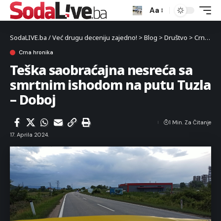
Aa
SodaLIVE.ba / Već drugu deceniju zajedno!
>
Blog
>
Društvo
>
Crna hronika
Crna hronika
Teška saobraćajna nesreća sa
smrtnim ishodom na putu Tuzla
– Doboj
1 Min. Za Čitanje
17. Aprila 2024.