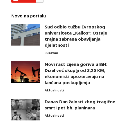
Novo na portalu
Sud odbio tužbu Evropskog
univerziteta „Kallos“: Ostaje
trajna zabrana obavljanja
djelatnosti
Lukavac
Novi rast cijena goriva u BiH:
Dizel već skuplji od 3,20 KM,
ekonomisti upozoravaju na
lančana poskupljenja
Aktuelnosti
Danas Dan žalosti zbog tragične
smrti pet bh. planinara
Aktuelnosti