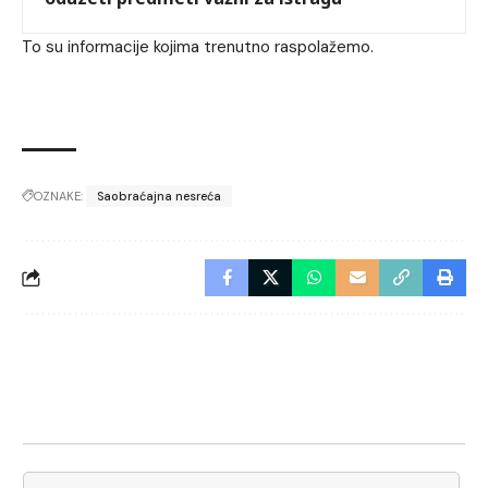
To su informacije kojima trenutno raspolažemo.
OZNAKE:
Saobraćajna nesreća