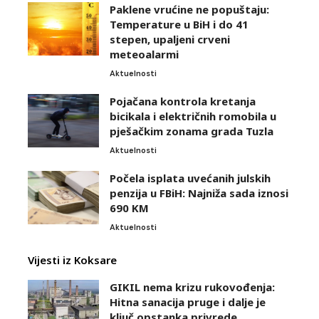
Paklene vrućine ne popuštaju:
Temperature u BiH i do 41
stepen, upaljeni crveni
meteoalarmi
Aktuelnosti
Pojačana kontrola kretanja
bicikala i električnih romobila u
pješačkim zonama grada Tuzla
Aktuelnosti
Počela isplata uvećanih julskih
penzija u FBiH: Najniža sada iznosi
690 KM
Aktuelnosti
Vijesti iz Koksare
GIKIL nema krizu rukovođenja:
Hitna sanacija pruge i dalje je
ključ opstanka privrede