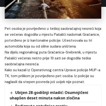
Pet osoba je povrijeđeno u teškoj saobraćajnoj nesreći koja
se večeras dogodila u mjestu Pašalići nadomak Gračanice,
potvrđeno je iz kantonalne policije. Učestvovala su tri
automobila koja su od siline sudara uništena.
Na dijelu regionalnog puta Gračanica-Srebrenik, u mjestu
Pašalići večeras nešto prije 19 sati se dogodila teška
saobraćajna nesreća.
Kako su kazali iz Operativnog centra Uprave policije MUP-a
TK, tom prilikom je povrijeđeno pet osoba. Iz policije su
naglasili da stepen povreda još uvijek nije poznat.
Ubijen 28-godišnji mladić: Osumnjičeni
uhapšen deset minuta nakon zločina