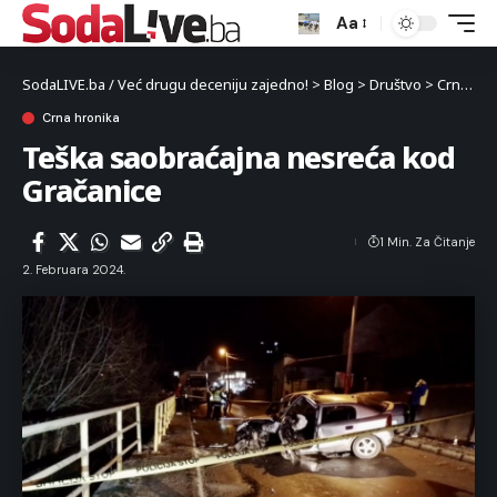
Aa
SodaLIVE.ba / Već drugu deceniju zajedno!
>
Blog
>
Društvo
>
Crna hronika
Crna hronika
Teška saobraćajna nesreća kod
Gračanice
1 Min. Za Čitanje
2. Februara 2024.