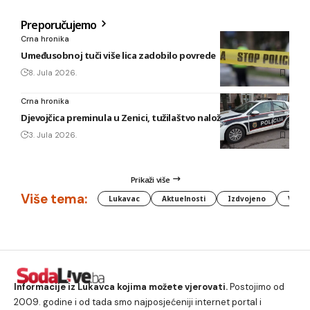
Preporučujemo
Crna hronika
Umeđusobnoj tuči više lica zadobilo povrede
8. Jula 2026.
Crna hronika
Djevojčica preminula u Zenici, tužilaštvo naložilo obdukciju
3. Jula 2026.
Prikaži više
Više tema:
Lukavac
Aktuelnosti
Izdvojeno
Vlada
Informacije iz Lukavca kojima možete vjerovati.
Postojimo od
2009. godine i od tada smo najposjećeniji internet portal i