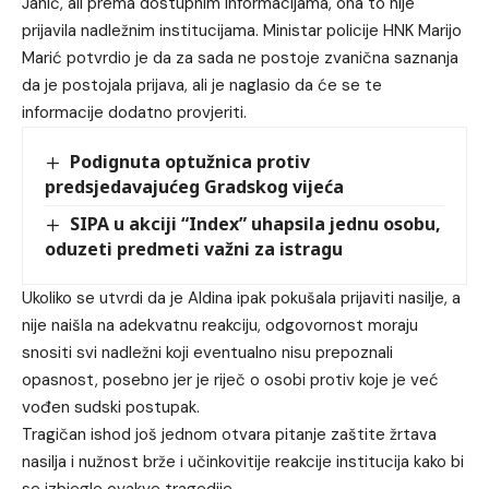
Jahić, ali prema dostupnim informacijama, ona to nije
prijavila nadležnim institucijama. Ministar policije HNK Marijo
Marić potvrdio je da za sada ne postoje zvanična saznanja
da je postojala prijava, ali je naglasio da će se te
informacije dodatno provjeriti.
Podignuta optužnica protiv
predsjedavajućeg Gradskog vijeća
SIPA u akciji “Index” uhapsila jednu osobu,
oduzeti predmeti važni za istragu
Ukoliko se utvrdi da je Aldina ipak pokušala prijaviti nasilje, a
nije naišla na adekvatnu reakciju, odgovornost moraju
snositi svi nadležni koji eventualno nisu prepoznali
opasnost, posebno jer je riječ o osobi protiv koje je već
vođen sudski postupak.
Tragičan ishod još jednom otvara pitanje zaštite žrtava
nasilja i nužnost brže i učinkovitije reakcije institucija kako bi
se izbjegle ovakve tragedije.