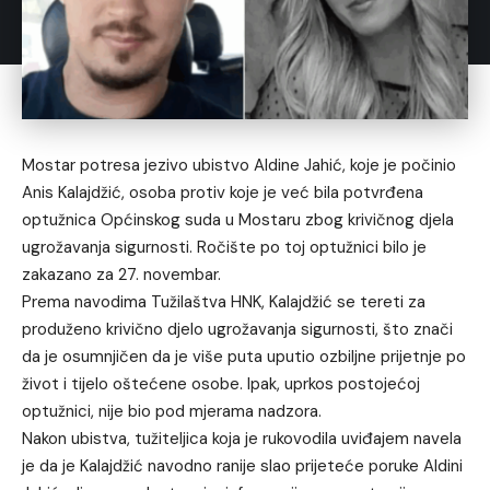
Mostar potresa jezivo ubistvo Aldine Jahić, koje je počinio
Anis Kalajdžić, osoba protiv koje je već bila potvrđena
optužnica Općinskog suda u Mostaru zbog krivičnog djela
ugrožavanja sigurnosti. Ročište po toj optužnici bilo je
zakazano za 27. novembar.
Prema navodima Tužilaštva HNK, Kalajdžić se tereti za
produženo krivično djelo ugrožavanja sigurnosti, što znači
da je osumnjičen da je više puta uputio ozbiljne prijetnje po
život i tijelo oštećene osobe. Ipak, uprkos postojećoj
optužnici, nije bio pod mjerama nadzora.
Nakon ubistva, tužiteljica koja je rukovodila uviđajem navela
je da je Kalajdžić navodno ranije slao prijeteće poruke Aldini