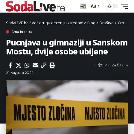
Aa
SodaLIVE.ba / Već drugu deceniju zajedno!
>
Blog
>
Društvo
>
Crna hronika
Crna hronika
Pucnjava u gimnaziji u Sanskom
Mostu, dvije osobe ubijene
0 Min. Za Čitanje
21. Augusta 2024.