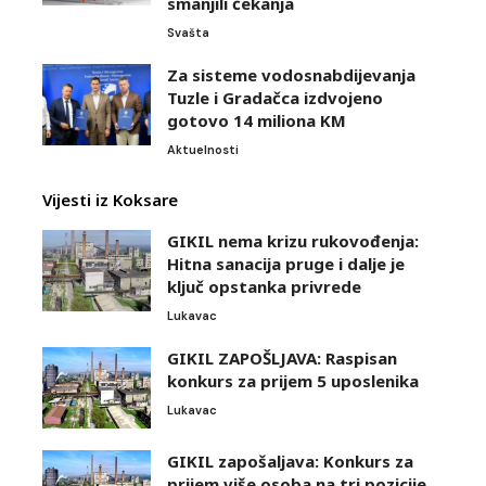
smanjili čekanja
Svašta
Za sisteme vodosnabdijevanja
Tuzle i Gradačca izdvojeno
gotovo 14 miliona KM
Aktuelnosti
Vijesti iz Koksare
GIKIL nema krizu rukovođenja:
Hitna sanacija pruge i dalje je
ključ opstanka privrede
Lukavac
GIKIL ZAPOŠLJAVA: Raspisan
konkurs za prijem 5 uposlenika
Lukavac
GIKIL zapošaljava: Konkurs za
prijem više osoba na tri pozicije