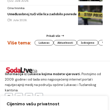
22. Jula 2026.
Crna hronika
Umeđusobnoj tuči više lica zadobilo povrede
8. Jula 2026.
Prikaži više
Više tema:
Lukavac
Aktuelnosti
Izdvojeno
Vlada
Informacije iz Lukavca kojima možete vjerovati.
Postojimo od
2009. godine i od tada smo najposjećeniji internet portal i
najutjecajniji medij na području općine Lukavac i Tuzlanskog
kantona.
Cijenimo vašu privatnost
O nama