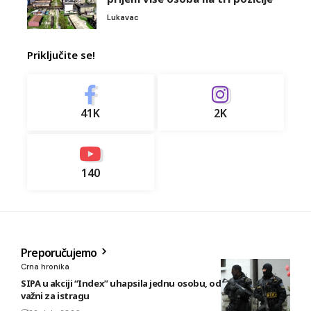
Lukavac
Priključite se!
41K
2K
140
Preporučujemo
Crna hronika
SIPA u akciji “Index” uhapsila jednu osobu, oduzeti predmeti
važni za istragu