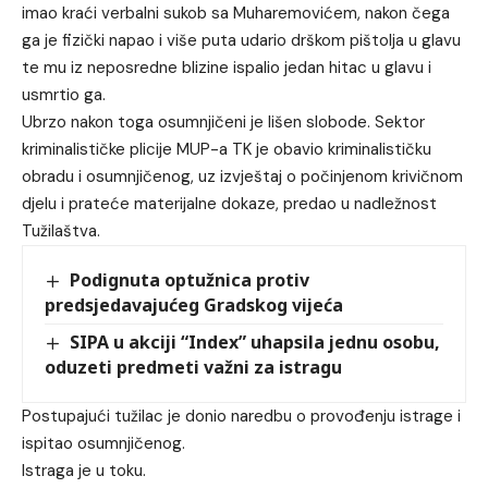
imao kraći verbalni sukob sa Muharemovićem, nakon čega
ga je fizički napao i više puta udario drškom pištolja u glavu
te mu iz neposredne blizine ispalio jedan hitac u glavu i
usmrtio ga.
Ubrzo nakon toga osumnjičeni je lišen slobode. Sektor
kriminalističke plicije MUP-a TK je obavio kriminalističku
obradu i osumnjičenog, uz izvještaj o počinjenom krivičnom
djelu i prateće materijalne dokaze, predao u nadležnost
Tužilaštva.
Podignuta optužnica protiv
predsjedavajućeg Gradskog vijeća
SIPA u akciji “Index” uhapsila jednu osobu,
oduzeti predmeti važni za istragu
Postupajući tužilac je donio naredbu o provođenju istrage i
ispitao osumnjičenog.
Istraga je u toku.