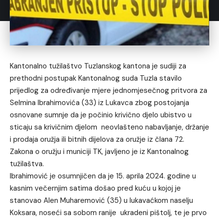
Kantonalno tužilaštvo Tuzlanskog kantona je sudiji za
prethodni postupak Kantonalnog suda Tuzla stavilo
prijedlog za određivanje mjere jednomjesečnog pritvora za
Selmina Ibrahimovića (33) iz Lukavca zbog postojanja
osnovane sumnje da je počinio krivično djelo ubistvo u
sticaju sa krivičnim djelom neovlašteno nabavljanje, držanje
i prodaja oružja ili bitnih dijelova za oružje iz člana 72.
Zakona o oružju i municiji TK, javljeno je iz Kantonalnog
tužilaštva.
Ibrahimović je osumnjičen da je 15. aprila 2024. godine u
kasnim večernjim satima došao pred kuću u kojoj je
stanovao Alen Muharemović (35) u lukavaćkom naselju
Koksara, noseći sa sobom ranije ukradeni pištolj, te je prvo