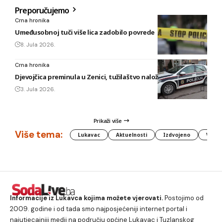
Preporučujemo
Crna hronika
Umeđusobnoj tuči više lica zadobilo povrede
8. Jula 2026.
Crna hronika
Djevojčica preminula u Zenici, tužilaštvo naložilo obdukciju
3. Jula 2026.
Prikaži više
Više tema:
Lukavac
Aktuelnosti
Izdvojeno
Vlada
Informacije iz Lukavca kojima možete vjerovati.
Postojimo od
2009. godine i od tada smo najposjećeniji internet portal i
najutjecajniji medij na području općine Lukavac i Tuzlanskog