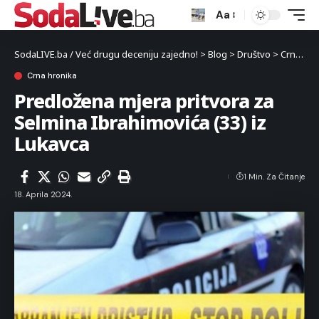
Aa
SodaLIVE.ba / Već drugu deceniju zajedno!
>
Blog
>
Društvo
>
Crna hronika
Crna hronika
Predložena mjera pritvora za
Selmina Ibrahimovića (33) iz
Lukavca
1 Min. Za Čitanje
18. Aprila 2024.