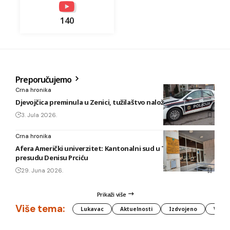
140
Preporučujemo
Crna hronika
Djevojčica preminula u Zenici, tužilaštvo naložilo obdukciju
3. Jula 2026.
Crna hronika
Afera Američki univerzitet: Kantonalni sud u Tuzli izrekao
presudu Denisu Prciću
29. Juna 2026.
Prikaži više
Više tema:
Lukavac
Aktuelnosti
Izdvojeno
Vlada