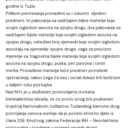
godine iz Tuzle.
Prilikom pretresanja pronađeni su i oduzeti sljedeći
predmeti: tri pakovanja sa sadržajem biljne materije koja
svojim izgledom asocira na opojnu drogu, dva pakovanja sa
sadržajem bijele materije koja svojim izgledom asocira na
opojnu drogu, određeni broj sjemenki koje svojim izgledom
asociraju na sjemenke opojne droge, vaga za precizno
mjerenje sa tragovima bijele materije koja svojim izgledom
asocira na opojnu drogu, puška, pet patrona i četiri
metka. Pronađene materije biće predmet potrebnih
vještačenja, nakon čega će kao i ostali dokazi biti korišteni
u daljem toku postupka.
Nad M.H. je u službenim prostorijama izvršena
kriminalistička obrada, te će protiv istog biti podnesen
Izvještaj Kantonalnom tužilaštvu Tuzlanskog kantona zbog
postojanja osnova sumnje da je počinio krivično djelo iz
člana 238. Krivičnog zakona Federacije BiH – Neovlaštena
proizvodnja i stavljanje u promet opojnih droga.