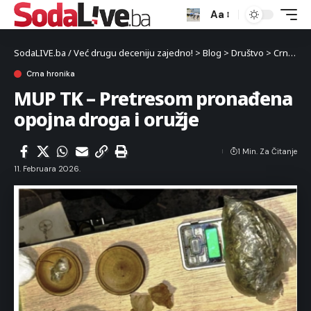
Aa
SodaLIVE.ba / Već drugu deceniju zajedno!
>
Blog
>
Društvo
>
Crna hronika
Crna hronika
MUP TK – Pretresom pronađena
opojna droga i oružje
1 Min. Za Čitanje
11. Februara 2026.