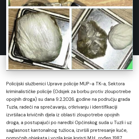
Policijski službenici Uprave policije MUP-a TK-a, Sektora
kriminalističke policije (Odsjek za borbu protiv zloupotrebe
opojnih droga) su dana 9.2.2026. godine na području grada
Tuzla, radeći na sprečavanju, otkrivanju i identifikaciji
izvršilaca krivičnih djela iz oblasti zloupotrebe opojnih
droga, a postupajući po naredbi Općinskog suda u Tuzli i uz
saglasnost kantonalnog tužioca, izvršili pretresanje kuće,
pomoćnih objekata i vozila koje koristi M.H., rođen 1987.