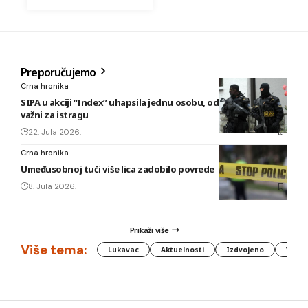
Preporučujemo
Crna hronika
SIPA u akciji “Index” uhapsila jednu osobu, oduzeti predmeti
važni za istragu
22. Jula 2026.
Crna hronika
Umeđusobnoj tuči više lica zadobilo povrede
8. Jula 2026.
Prikaži više
Više tema:
Lukavac
Aktuelnosti
Izdvojeno
Vlada