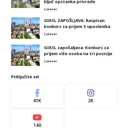
ključ opstanka privrede
Lukavac
GIKIL ZAPOŠLJAVA: Raspisan
konkurs za prijem 5 uposlenika
Lukavac
GIKIL zapošaljava: Konkurs za
prijem više osoba na tri pozicije
Lukavac
Priključite se!
41K
2K
140