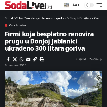
Aa
SodaLIVE.ba / Već drugu deceniju zajedno!
>
Blog
>
Društvo
>
Crna hronika
Crna hronika
Firmi koja besplatno renovira
prugu u Donjoj Jablanici
ukradeno 300 litara goriva
1 Min. Za Čitanje
9. Januara 2025.