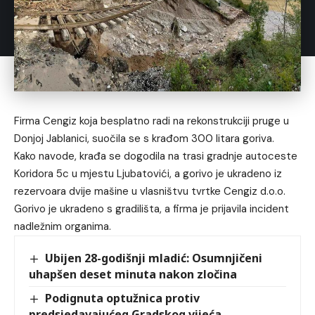
Firma Cengiz koja besplatno radi na rekonstrukciji pruge u
Donjoj Jablanici, suočila se s krađom 300 litara goriva.
Kako navode, krađa se dogodila na trasi gradnje autoceste
Koridora 5c u mjestu Ljubatovići, a gorivo je ukradeno iz
rezervoara dvije mašine u vlasništvu tvrtke Cengiz d.o.o.
Gorivo je ukradeno s gradilišta, a firma je prijavila incident
nadležnim organima.
Ubijen 28-godišnji mladić: Osumnjičeni
uhapšen deset minuta nakon zločina
Podignuta optužnica protiv
predsjedavajućeg Gradskog vijeća