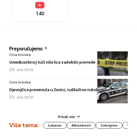
140
Preporučujemo
Crna hronika
Umeđusobnoj tuči više lica zadobilo povrede
8. Jula 2026.
Crna hronika
Djevojčica preminula u Zenici, tužilaštvo naložilo obdukciju
3. Jula 2026.
Prikaži više
Više tema:
Lukavac
Aktuelnosti
Izdvojeno
Vlada