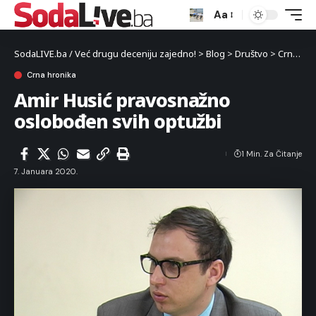
Aa
SodaLIVE.ba / Već drugu deceniju zajedno!
>
Blog
>
Društvo
>
Crna hronika
Crna hronika
Amir Husić pravosnažno
oslobođen svih optužbi
1 Min. Za Čitanje
7. Januara 2020.