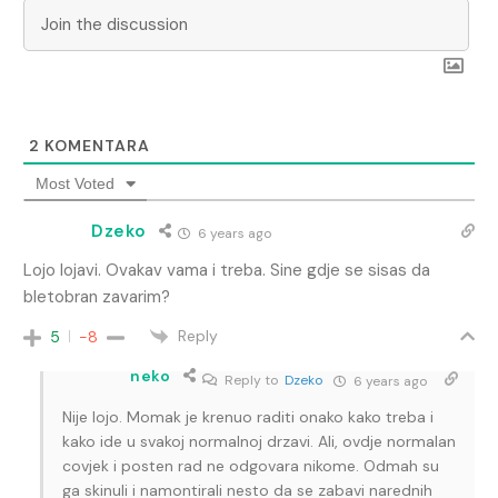
2
KOMENTARA
Most Voted
Dzeko
6 years ago
Lojo lojavi. Ovakav vama i treba. Sine gdje se sisas da
bletobran zavarim?
Reply
5
-8
neko
Reply to
Dzeko
6 years ago
Nije lojo. Momak je krenuo raditi onako kako treba i
kako ide u svakoj normalnoj drzavi. Ali, ovdje normalan
covjek i posten rad ne odgovara nikome. Odmah su
ga skinuli i namontirali nesto da se zabavi narednih