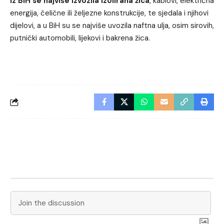
Iz BiH se najviše izvozila izolirana žica
, kablovi, električna
energija, čelične ili željezne konstrukcije, te sjedala i njihovi
dijelovi, a u BiH su se najviše uvozila naftna ulja, osim sirovih,
putnički automobili, lijekovi i bakrena žica.