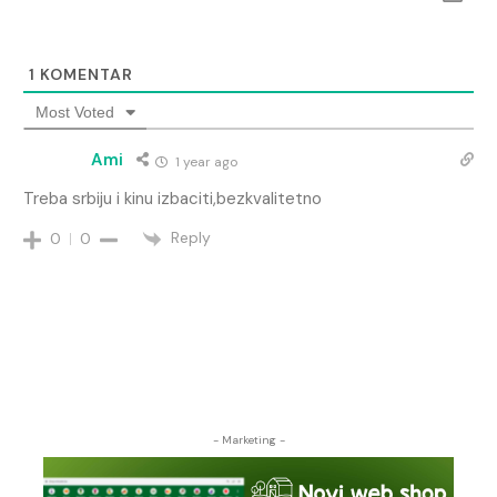
1
KOMENTAR
Most Voted
Ami
1 year ago
Treba srbiju i kinu izbaciti,bezkvalitetno
Reply
0
0
- Marketing -