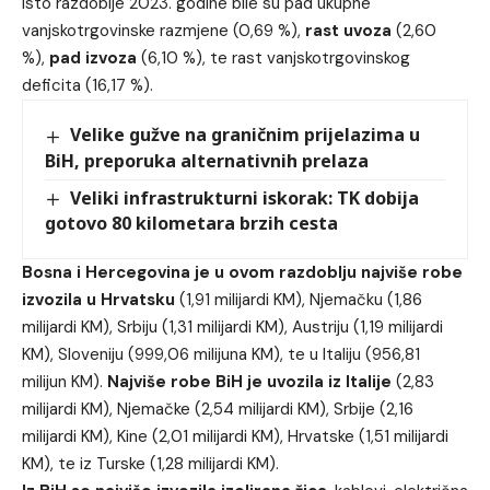
isto razdoblje 2023. godine bile su pad ukupne
vanjskotrgovinske razmjene (0,69 %),
rast uvoza
(2,60
%),
pad izvoza
(6,10 %), te rast vanjskotrgovinskog
deficita (16,17 %).
Velike gužve na graničnim prijelazima u
BiH, preporuka alternativnih prelaza
Veliki infrastrukturni iskorak: TK dobija
gotovo 80 kilometara brzih cesta
Bosna i Hercegovina je u ovom razdoblju najviše robe
izvozila u Hrvatsku
(1,91 milijardi KM), Njemačku (1,86
milijardi KM), Srbiju (1,31 milijardi KM), Austriju (1,19 milijardi
KM), Sloveniju (999,06 milijuna KM), te u Italiju (956,81
milijun KM).
Najviše robe BiH je uvozila iz Italije
(2,83
milijardi KM), Njemačke (2,54 milijardi KM), Srbije (2,16
milijardi KM), Kine (2,01 milijardi KM), Hrvatske (1,51 milijardi
KM), te iz Turske (1,28 milijardi KM).