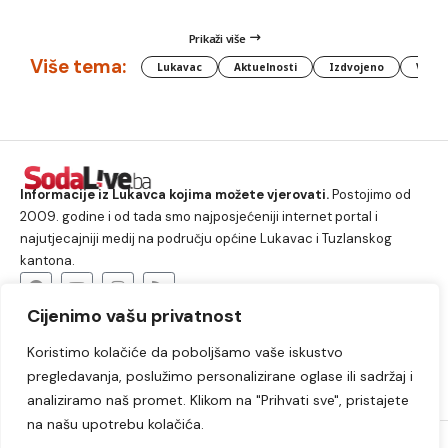
Prikaži više
Više tema:
Lukavac
Aktuelnosti
Izdvojeno
Vlada
Informacije iz Lukavca kojima možete vjerovati.
Postojimo od
2009. godine i od tada smo najposjećeniji internet portal i
najutjecajniji medij na području općine Lukavac i Tuzlanskog
kantona.
Cijenimo vašu privatnost
O nama
Koristimo kolačiće da poboljšamo vaše iskustvo
Lukavac
Društvo
Crna hronika
Sport
pregledavanja, poslužimo personalizirane oglase ili sadržaj i
Kultura
Kolumne
Slobodno vrijeme
analiziramo naš promet. Klikom na "Prihvati sve", pristajete
na našu upotrebu kolačića.
2009. – 2024. © Lukavački info portal – SodaLIVE.ba. Sva prava