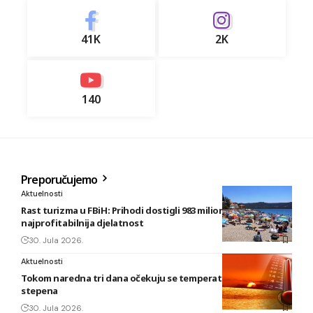
41K
2K
140
Preporučujemo
Aktuelnosti
Rast turizma u FBiH: Prihodi dostigli 983 miliona KM, smještaj
najprofitabilnija djelatnost
30. Jula 2026.
Aktuelnosti
Tokom naredna tri dana očekuju se temperature do 42
stepena
30. Jula 2026.