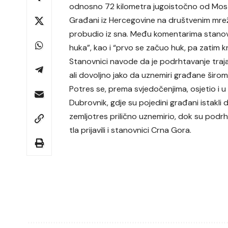
odnosno 72 kilometra jugoistočno od Most
Građani iz Hercegovine na društvenim mre
probudio iz sna. Među komentarima stanovni
huka”, kao i “prvo se začuo huk, pa zatim kr
Stanovnici navode da je podrhtavanje traja
ali dovoljno jako da uznemiri građane širom 
Potres se, prema svjedočenjima, osjetio i u
Dubrovnik, gdje su pojedini građani istakli d
zemljotres prilično uznemirio, dok su podr
tla prijavili i stanovnici Crna Gora.