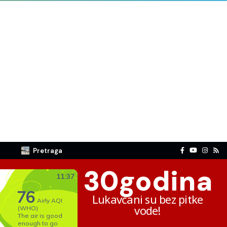
Pretraga
30
godina
Lukavčani su bez pitke
vode!