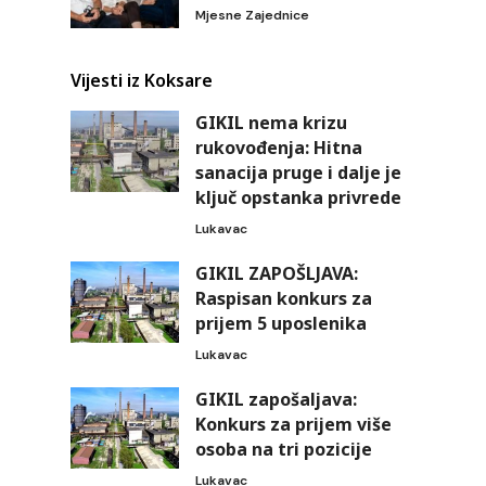
Mjesne Zajednice
Vijesti iz Koksare
GIKIL nema krizu
rukovođenja: Hitna
sanacija pruge i dalje je
ključ opstanka privrede
Lukavac
GIKIL ZAPOŠLJAVA:
Raspisan konkurs za
prijem 5 uposlenika
Lukavac
GIKIL zapošaljava:
Konkurs za prijem više
osoba na tri pozicije
Lukavac