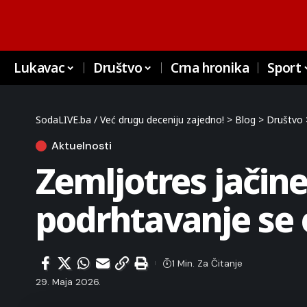
Lukavac
Društvo
Crna hronika
Sport
SodaLIVE.ba / Već drugu deceniju zajedno!
>
Blog
>
Društvo
Aktuelnosti
Zemljotres jačin
podrhtavanje se o
1 Min. Za Čitanje
29. Maja 2026.