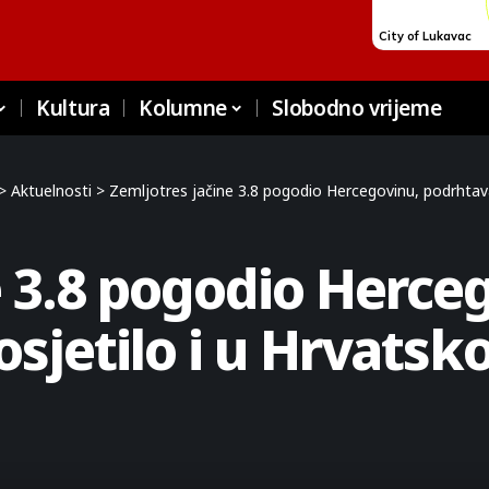
Kultura
Kolumne
Slobodno vrijeme
>
Aktuelnosti
>
Zemljotres jačine 3.8 pogodio Hercegovinu, podrhtavan
e 3.8 pogodio Herce
sjetilo i u Hrvatskoj