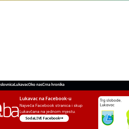
slovnica
Lukavac
Oko nas
Crna hronika
Lukavac na Facebook-u
Najveća Facebook stranica i skup
Lukavčana na jednom mjestu.
SodaLIVE Facebook