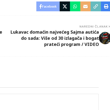
Facebook
NAREDNI ČLANAK
e
Lukavac domaćin najvećeg Sajma autića
do sada: Više od 30 izlagača i bogat
prateći program / VIDEO