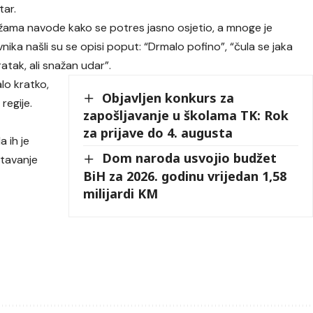
ar.
žama navode kako se potres jasno osjetio, a mnoge je
ka našli su se opisi poput: “Drmalo pofino”, “čula se jaka
atak, ali snažan udar”.
lo kratko,
Objavljen konkurs za
regije.
zapošljavanje u školama TK: Rok
za prijave do 4. augusta
a ih je
Dom naroda usvojio budžet
htavanje
BiH za 2026. godinu vrijedan 1,58
milijardi KM