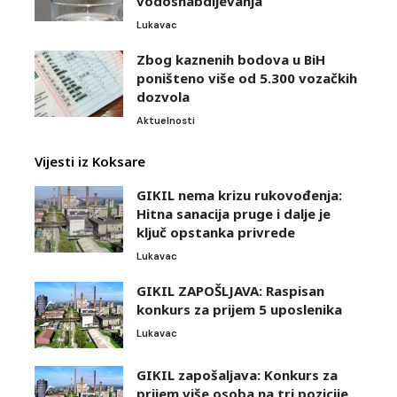
vodosnabdijevanja
Lukavac
Zbog kaznenih bodova u BiH
poništeno više od 5.300 vozačkih
dozvola
Aktuelnosti
Vijesti iz Koksare
GIKIL nema krizu rukovođenja:
Hitna sanacija pruge i dalje je
ključ opstanka privrede
Lukavac
GIKIL ZAPOŠLJAVA: Raspisan
konkurs za prijem 5 uposlenika
Lukavac
GIKIL zapošaljava: Konkurs za
prijem više osoba na tri pozicije