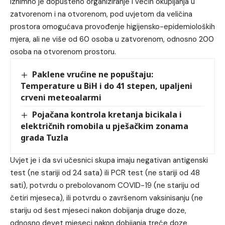
Iznimno je dopušteno organiziranje i većih okupljanja u
zatvorenom i na otvorenom, pod uvjetom da veličina
prostora omogućava provođenje higijensko-epidemioloških
mjera, ali ne više od 60 osoba u zatvorenom, odnosno 200
osoba na otvorenom prostoru.
Paklene vrućine ne popuštaju:
Temperature u BiH i do 41 stepen, upaljeni
crveni meteoalarmi
Pojačana kontrola kretanja bicikala i
električnih romobila u pješačkim zonama
grada Tuzla
Uvjet je i da svi učesnici skupa imaju negativan antigenski
test (ne stariji od 24 sata) ili PCR test (ne stariji od 48
sati), potvrdu o prebolovanom COVID-19 (ne stariju od
četiri mjeseca), ili potvrdu o završenom vaksinisanju (ne
stariju od šest mjeseci nakon dobijanja druge doze,
odnosno devet mjeseci nakon dobijanja treće doze