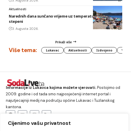
3. Augusta 2026.
Aktuelnosti
Narednih dana sunčano vrijeme uz temperature do 40
stepeni
3. Augusta 2026.
Prikaži više
Više tema:
Lukavac
Aktuelnosti
Izdvojeno
Vlada
Informacije iz Lukavca kojima možete vjerovati.
Postojimo od
2009. godine i od tada smo najposjećeniji internet portal i
najutjecajniji medij na području općine Lukavac i Tuzlanskog
kantona.
Cijenimo vašu privatnost
O nama