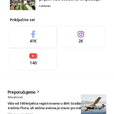
Lukavac
Priključite se!
41K
2K
140
Preporučujemo
Aktuelnosti
Više od 100 letjelica registrovano u BiH: Građani posjeduju
trećinu flote, ali većina aviona je stara i po nekoliko decenija