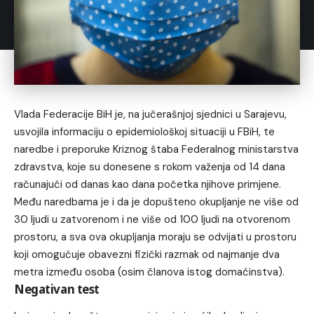
Vlada Federacije BiH je, na jučerašnjoj sjednici u Sarajevu,
usvojila informaciju o epidemiološkoj situaciji u FBiH, te
naredbe i preporuke Kriznog štaba Federalnog ministarstva
zdravstva, koje su donesene s rokom važenja od 14 dana
računajući od danas kao dana početka njihove primjene.
Među naredbama je i da je dopušteno okupljanje ne više od
30 ljudi u zatvorenom i ne više od 100 ljudi na otvorenom
prostoru, a sva ova okupljanja moraju se odvijati u prostoru
koji omogućuje obavezni fizički razmak od najmanje dva
metra između osoba (osim članova istog domaćinstva).
Negativan test