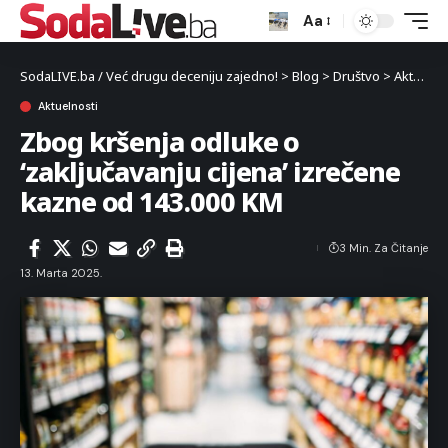
Aa
SodaLIVE.ba / Već drugu deceniju zajedno!
>
Blog
>
Društvo
>
Aktuelnosti
Aktuelnosti
Zbog kršenja odluke o
‘zaključavanju cijena’ izrečene
kazne od 143.000 KM
3 Min. Za Čitanje
13. Marta 2025.