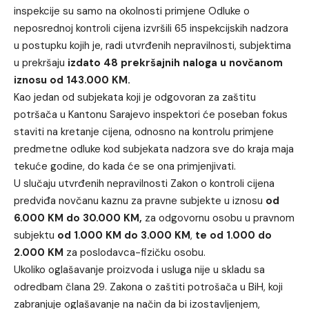
inspekcije su samo na okolnosti primjene Odluke o
neposrednoj kontroli cijena izvršili 65 inspekcijskih nadzora
u postupku kojih je, radi utvrđenih nepravilnosti, subjektima
u prekršaju
izdato 48 prekršajnih naloga u novčanom
iznosu od 143.000 KM.
Kao jedan od subjekata koji je odgovoran za zaštitu
potršača u Kantonu Sarajevo inspektori će poseban fokus
staviti na kretanje cijena, odnosno na kontrolu primjene
predmetne odluke kod subjekata nadzora sve do kraja maja
tekuće godine, do kada će se ona primjenjivati.
U slučaju utvrđenih nepravilnosti Zakon o kontroli cijena
predviđa novčanu kaznu za pravne subjekte u iznosu
od
6.000 KM do 30.000 KM,
za odgovornu osobu u pravnom
subjektu
od 1.000 KM do 3.000 KM
,
te od 1.000 do
2.000 KM
za poslodavca-fizičku osobu.
Ukoliko oglašavanje proizvoda i usluga nije u skladu sa
odredbam člana 29. Zakona o zaštiti potrošača u BiH, koji
zabranjuje oglašavanje na način da bi izostavljenjem,