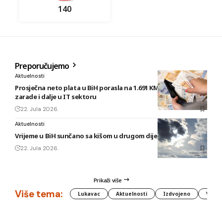
140
Preporučujemo
Aktuelnosti
Prosječna neto plata u BiH porasla na 1.691 KM, najveće
zarade i dalje u IT sektoru
22. Jula 2026.
Aktuelnosti
Vrijeme u BiH sunčano sa kišom u drugom dijelu dana
22. Jula 2026.
Prikaži više
Više tema:
Lukavac
Aktuelnosti
Izdvojeno
Vlada