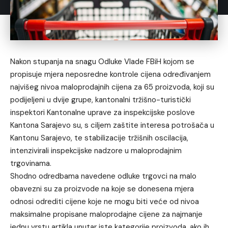
Nakon stupanja na snagu Odluke Vlade FBiH kojom se
propisuje mjera neposredne kontrole cijena određivanjem
najvišeg nivoa maloprodajnih cijena za 65 proizvoda, koji su
podijeljeni u dvije grupe, kantonalni tržišno-turistički
inspektori Kantonalne uprave za inspekcijske poslove
Kantona Sarajevo su, s ciljem zaštite interesa potrošača u
Kantonu Sarajevo, te stabilizacije tržišnih oscilacija,
intenzivirali inspekcijske nadzore u maloprodajnim
trgovinama.
Shodno odredbama navedene odluke trgovci na malo
obavezni su za proizvode na koje se donesena mjera
odnosi odrediti cijene koje ne mogu biti veće od nivoa
maksimalne propisane maloprodajne cijene za najmanje
jednu vrstu artikla unutar iste kategorije proizvoda, ako ih