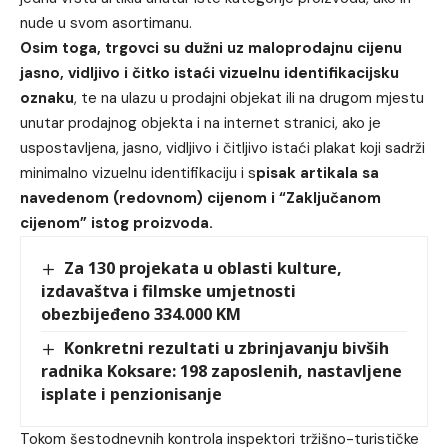
nude u svom asortimanu.
Osim toga, trgovci su dužni uz maloprodajnu cijenu
jasno, vidljivo i čitko istaći vizuelnu identifikacijsku
oznaku
, te na ulazu u prodajni objekat ili na drugom mjestu
unutar prodajnog objekta i na internet stranici, ako je
uspostavljena, jasno, vidljivo i čitljivo istaći plakat koji sadrži
minimalno vizuelnu identifikaciju i s
pisak artikala sa
navedenom (redovnom) cijenom i “Zaključanom
cijenom” istog proizvoda.
Za 130 projekata u oblasti kulture,
izdavaštva i filmske umjetnosti
obezbijeđeno 334.000 KM
Konkretni rezultati u zbrinjavanju bivših
radnika Koksare: 198 zaposlenih, nastavljene
isplate i penzionisanje
Tokom šestodnevnih kontrola inspektori tržišno-turističke