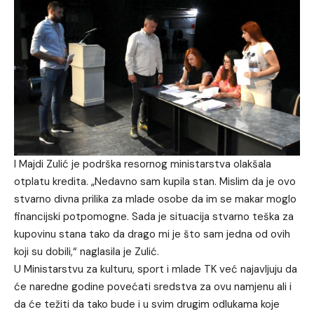
I Majdi Zulić je podrška resornog ministarstva olakšala
otplatu kredita. „Nedavno sam kupila stan. Mislim da je ovo
stvarno divna prilika za mlade osobe da im se makar moglo
financijski potpomogne. Sada je situacija stvarno teška za
kupovinu stana tako da drago mi je što sam jedna od ovih
koji su dobili,“ naglasila je Zulić.
U Ministarstvu za kulturu, sport i mlade TK već najavljuju da
će naredne godine povećati sredstva za ovu namjenu ali i
da će težiti da tako bude i u svim drugim odlukama koje