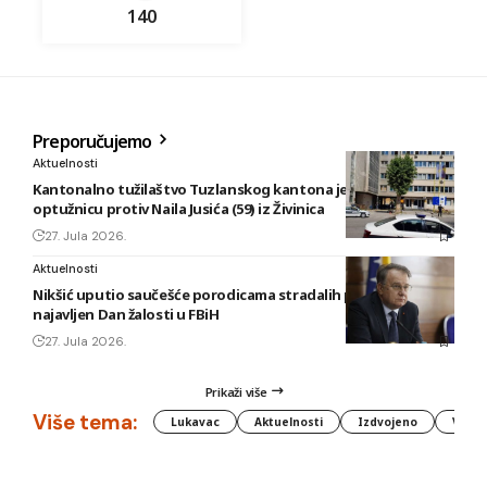
140
Preporučujemo
Aktuelnosti
Kantonalno tužilaštvo Tuzlanskog kantona je podiglo
optužnicu protiv Naila Jusića (59) iz Živinica
27. Jula 2026.
Aktuelnosti
Nikšić uputio saučešće porodicama stradalih planinara,
najavljen Dan žalosti u FBiH
27. Jula 2026.
Prikaži više
Više tema:
Lukavac
Aktuelnosti
Izdvojeno
Vlada