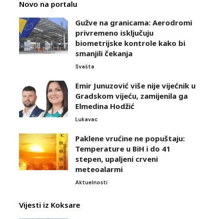
Novo na portalu
Gužve na granicama: Aerodromi
privremeno isključuju
biometrijske kontrole kako bi
smanjili čekanja
Svašta
Emir Junuzović više nije vijećnik u
Gradskom vijeću, zamijenila ga
Elmedina Hodžić
Lukavac
Paklene vrućine ne popuštaju:
Temperature u BiH i do 41
stepen, upaljeni crveni
meteoalarmi
Aktuelnosti
Vijesti iz Koksare