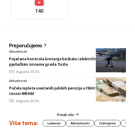
140
Preporučujemo
Aktuelnosti
Pojačana kontrola kretanja bicikala i električnih romobila u
pješačkim zonama grada Tuzla
5. Augusta 2026.
Aktuelnosti
Počela isplata uvećanih julskih penzija u FBiH: Najniža sada
iznosi 690 KM
5. Augusta 2026.
Prikaži više
Više tema:
Lukavac
Aktuelnosti
Izdvojeno
Vlada