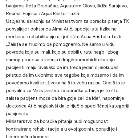
banjama: Ilidža Gradačac, Aquaterm Olovo, Ilidža Sarajevo,
Reumal Fojnica i Aqua Bristol Tuzla.
Uspješnu saradnju sa Ministarstvom za boračka pitanja TK
pohvaljuje i doktorica Alma Atić, specijalista fizikalne
medicine i rehabilitacije u Lječilištu Aqua Bristol u Tuzli.
„Zaista se trudimo da pomognemo. Ne samo u vidu
povreda koje su imali, koje su dobili u ratu nego i zbog
samog procesa starenja i drugih komorbiditeta koje
pacijenti imaju. Svakako da im treba jedan cijelokupan
pristup da im uklonimo sve tegobe koje možemo i da im
povećamo kvalitet života na što veću razinu. Ono što je
pohvalno za Ministarstvo za boračka pitanja je to što
zaista pacijent može da bira gdje želi da ide“, napominje
doktorica Atić naglasivši da je riječ o specifičnoj kategoriji
pacijenata.
Ministarstvo za boračka pitanja nudi mogućnost
kontinuirane rehabilitacije a u ovoj godini u ponudi je i
hiperbarična komora.