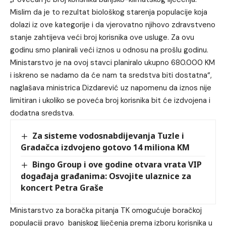
Mislim da je to rezultat biološkog starenja populacije koja
dolazi iz ove kategorije i da vjerovatno njihovo zdravstveno
stanje zahtijeva veći broj korisnika ove usluge. Za ovu
godinu smo planirali veći iznos u odnosu na prošlu godinu.
Ministarstvo je na ovoj stavci planiralo ukupno 680.000 KM
i iskreno se nadamo da će nam ta sredstva biti dostatna“,
naglašava ministrica Dizdarević uz napomenu da iznos nije
limitiran i ukoliko se poveća broj korisnika bit će izdvojena i
dodatna sredstva.
Za sisteme vodosnabdijevanja Tuzle i
Gradačca izdvojeno gotovo 14 miliona KM
Bingo Group i ove godine otvara vrata VIP
događaja građanima: Osvojite ulaznice za
koncert Petra Graše
Ministarstvo za boračka pitanja TK omogućuje boračkoj
populaciji pravo banjskog liječenja prema izboru korisnika u