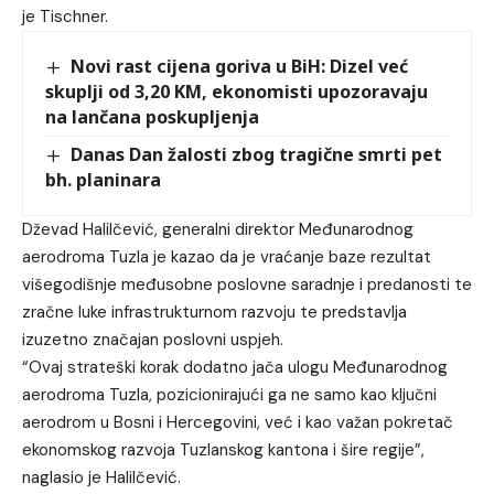
je Tischner.
Novi rast cijena goriva u BiH: Dizel već
skuplji od 3,20 KM, ekonomisti upozoravaju
na lančana poskupljenja
Danas Dan žalosti zbog tragične smrti pet
bh. planinara
Dževad Halilčević, generalni direktor Međunarodnog
aerodroma Tuzla je kazao da je vraćanje baze rezultat
višegodišnje međusobne poslovne saradnje i predanosti te
zračne luke infrastrukturnom razvoju te predstavlja
izuzetno značajan poslovni uspjeh.
“Ovaj strateški korak dodatno jača ulogu Međunarodnog
aerodroma Tuzla, pozicionirajući ga ne samo kao ključni
aerodrom u Bosni i Hercegovini, već i kao važan pokretač
ekonomskog razvoja Tuzlanskog kantona i šire regije”,
naglasio je Halilčević.