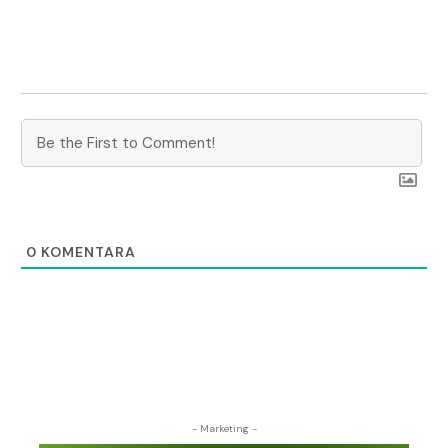
0
KOMENTARA
- Marketing -