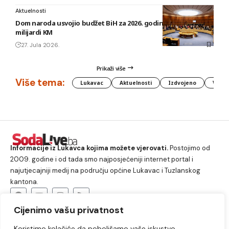
Aktuelnosti
Dom naroda usvojio budžet BiH za 2026. godinu vrijedan 1,58
milijardi KM
27. Jula 2026.
Prikaži više
Više tema:
Lukavac
Aktuelnosti
Izdvojeno
Vlada
Informacije iz Lukavca kojima možete vjerovati.
Postojimo od
2009. godine i od tada smo najposjećeniji internet portal i
najutjecajniji medij na području općine Lukavac i Tuzlanskog
kantona.
Cijenimo vašu privatnost
O nama
Koristimo kolačiće da poboljšamo vaše iskustvo