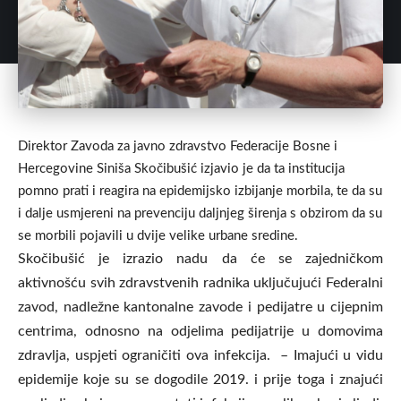
Direktor Zavoda za javno zdravstvo Federacije Bosne i
Hercegovine Siniša Skočibušić izjavio je da ta institucija
pomno prati i reagira na epidemijsko izbijanje morbila, te da su
i dalje usmjereni na prevenciju daljnjeg širenja s obzirom da su
se morbili pojavili u dvije velike urbane sredine.
Skočibušić je izrazio nadu da će se zajedničkom
aktivnošću svih zdravstvenih radnika uključujući Federalni
zavod, nadležne kantonalne zavode i pedijatre u cijepnim
centrima, odnosno na odjelima pedijatrije u domovima
zdravlja, uspjeti ograničiti ova infekcija. – Imajući u vidu
epidemije koje su se dogodile 2019. i prije toga i znajući