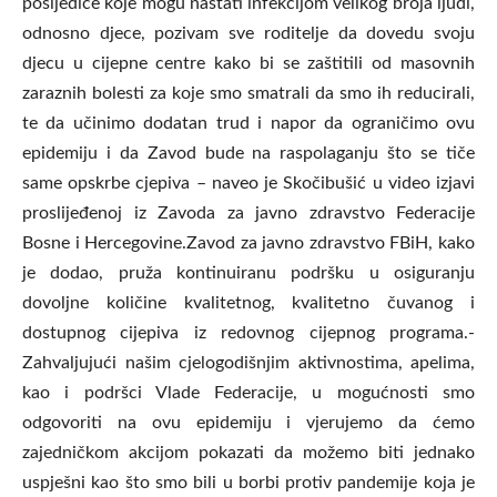
posljedice koje mogu nastati infekcijom velikog broja ljudi,
odnosno djece, pozivam sve roditelje da dovedu svoju
djecu u cijepne centre kako bi se zaštitili od masovnih
zaraznih bolesti za koje smo smatrali da smo ih reducirali,
te da učinimo dodatan trud i napor da ograničimo ovu
epidemiju i da Zavod bude na raspolaganju što se tiče
same opskrbe cjepiva – naveo je Skočibušić u video izjavi
proslijeđenoj iz Zavoda za javno zdravstvo Federacije
Bosne i Hercegovine.Zavod za javno zdravstvo FBiH, kako
je dodao, pruža kontinuiranu podršku u osiguranju
dovoljne količine kvalitetnog, kvalitetno čuvanog i
dostupnog cijepiva iz redovnog cijepnog programa.-
Zahvaljujući našim cjelogodišnjim aktivnostima, apelima,
kao i podršci Vlade Federacije, u mogućnosti smo
odgovoriti na ovu epidemiju i vjerujemo da ćemo
zajedničkom akcijom pokazati da možemo biti jednako
uspješni kao što smo bili u borbi protiv pandemije koja je