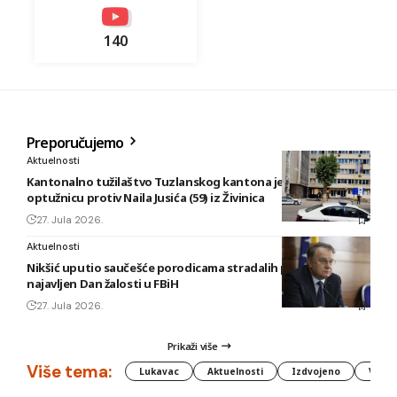
140
Preporučujemo
Aktuelnosti
Kantonalno tužilaštvo Tuzlanskog kantona je podiglo
optužnicu protiv Naila Jusića (59) iz Živinica
27. Jula 2026.
Aktuelnosti
Nikšić uputio saučešće porodicama stradalih planinara,
najavljen Dan žalosti u FBiH
27. Jula 2026.
Prikaži više
Više tema:
Lukavac
Aktuelnosti
Izdvojeno
Vlada