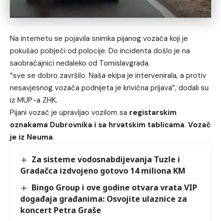
Na internetu se pojavila snimka pijanog vozača koji je
pokušao pobjeći od polocije. Do incidenta došlo je na
saobraćajnici nedaleko od Tomislavgrada.
“sve se dobro završilo. Naša ekipa je intervenirala, a protiv
nesavjesnog vozača podnijeta je krivična prijava”, dodali su
iz MUP-a ZHK
.
Pijani vozač je upravljao vozilom sa
registarskim
oznakama Dubrovnika i sa hrvatskim tablicama
.
Vozač
je iz Neuma
.
Za sisteme vodosnabdijevanja Tuzle i
Gradačca izdvojeno gotovo 14 miliona KM
Bingo Group i ove godine otvara vrata VIP
događaja građanima: Osvojite ulaznice za
koncert Petra Graše