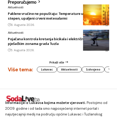
Preporučujemo
Aktuelnosti
Paklene vrućine ne popuštaju: Temperature u BiH i do 41
stepen, upaljeni crveni meteoalarmi
6. Augusta 2026.
Aktuelnosti
Pojačana kontrola kretanja bicikala i električnih romobila u
pješačkim zonama grada Tuzla
5. Augusta 2026.
Prikaži više
Više tema:
Lukavac
Aktuelnosti
Izdvojeno
Vlada
Informacije iz Lukavca kojima možete vjerovati.
Postojimo od
2009. godine i od tada smo najposjećeniji internet portal i
najutjecajniji medij na području općine Lukavac i Tuzlanskog