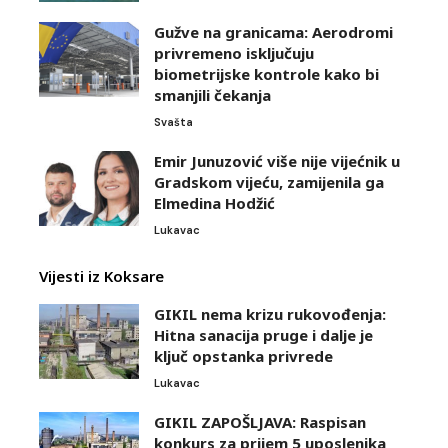
Gužve na granicama: Aerodromi
privremeno isključuju
biometrijske kontrole kako bi
smanjili čekanja
Svašta
Emir Junuzović više nije vijećnik u
Gradskom vijeću, zamijenila ga
Elmedina Hodžić
Lukavac
Vijesti iz Koksare
GIKIL nema krizu rukovođenja:
Hitna sanacija pruge i dalje je
ključ opstanka privrede
Lukavac
GIKIL ZAPOŠLJAVA: Raspisan
konkurs za prijem 5 uposlenika