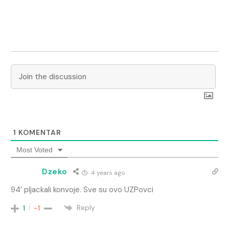
1
KOMENTAR
Most Voted
Dzeko
4 years ago
94’ pljackali konvoje. Sve su ovo UZPovci
Reply
1
-1