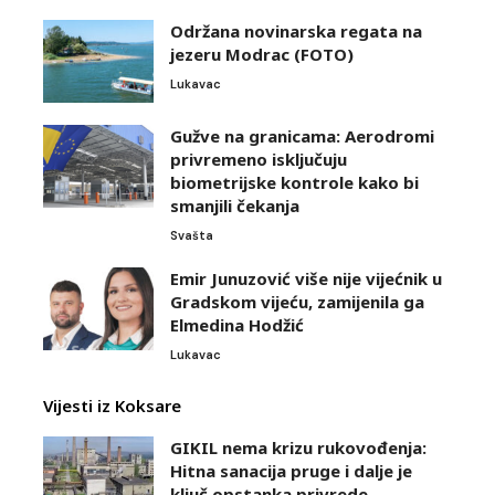
Održana novinarska regata na
jezeru Modrac (FOTO)
Lukavac
Gužve na granicama: Aerodromi
privremeno isključuju
biometrijske kontrole kako bi
smanjili čekanja
Svašta
Emir Junuzović više nije vijećnik u
Gradskom vijeću, zamijenila ga
Elmedina Hodžić
Lukavac
Vijesti iz Koksare
GIKIL nema krizu rukovođenja:
Hitna sanacija pruge i dalje je
ključ opstanka privrede