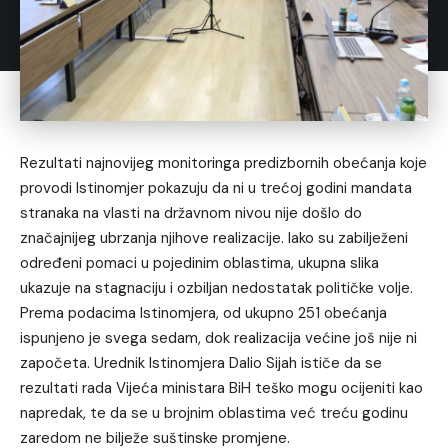
Rezultati najnovijeg monitoringa predizbornih obećanja koje
provodi Istinomjer pokazuju da ni u trećoj godini mandata
stranaka na vlasti na državnom nivou nije došlo do
značajnijeg ubrzanja njihove realizacije. Iako su zabilježeni
određeni pomaci u pojedinim oblastima, ukupna slika
ukazuje na stagnaciju i ozbiljan nedostatak političke volje.
Prema podacima Istinomjera, od ukupno 251 obećanja
ispunjeno je svega sedam, dok realizacija većine još nije ni
započeta. Urednik Istinomjera Dalio Sijah ističe da se
rezultati rada Vijeća ministara BiH teško mogu ocijeniti kao
napredak, te da se u brojnim oblastima već treću godinu
zaredom ne bilježe suštinske promjene.