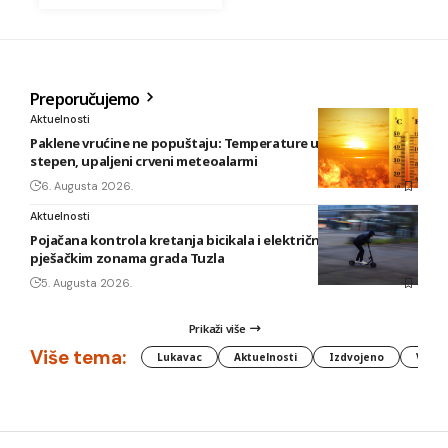
Preporučujemo
Aktuelnosti
Paklene vrućine ne popuštaju: Temperature u BiH i do 41
stepen, upaljeni crveni meteoalarmi
6. Augusta 2026.
Aktuelnosti
Pojačana kontrola kretanja bicikala i električnih romobila u
pješačkim zonama grada Tuzla
5. Augusta 2026.
Prikaži više
Više tema:
Lukavac
Aktuelnosti
Izdvojeno
Vlada