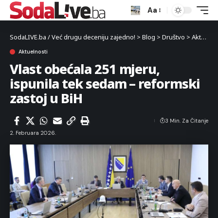
Aa
SodaLIVE.ba / Već drugu deceniju zajedno!
>
Blog
>
Društvo
>
Aktuelnosti
Aktuelnosti
Vlast obećala 251 mjeru,
ispunila tek sedam – reformski
zastoj u BiH
3 Min. Za Čitanje
2. Februara 2026.