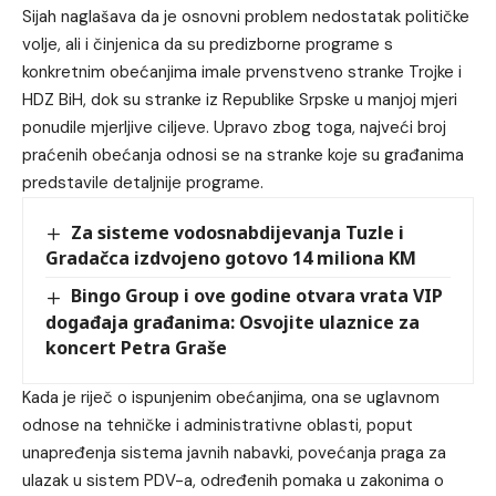
Sijah naglašava da je osnovni problem nedostatak političke
volje, ali i činjenica da su predizborne programe s
konkretnim obećanjima imale prvenstveno stranke Trojke i
HDZ BiH, dok su stranke iz Republike Srpske u manjoj mjeri
ponudile mjerljive ciljeve. Upravo zbog toga, najveći broj
praćenih obećanja odnosi se na stranke koje su građanima
predstavile detaljnije programe.
Za sisteme vodosnabdijevanja Tuzle i
Gradačca izdvojeno gotovo 14 miliona KM
Bingo Group i ove godine otvara vrata VIP
događaja građanima: Osvojite ulaznice za
koncert Petra Graše
Kada je riječ o ispunjenim obećanjima, ona se uglavnom
odnose na tehničke i administrativne oblasti, poput
unapređenja sistema javnih nabavki, povećanja praga za
ulazak u sistem PDV-a, određenih pomaka u zakonima o