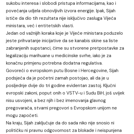
sukobu interesa i slobodi pristupa informacijama, kao i
povećanja udjela obnovljivih izvora energije. Ipak, Sijah
ističe da dio tih rezultata nije isključivo zasluga Vijeća
ministara, već i entitetskih vlasti.
Jedan od važnijih koraka koje je Vijeće ministara poduzelo
jeste prihvatanje inicijative da se kanabis skine sa liste
zabranjenih supstanci, čime su stvorene pretpostavke za
legalizaciju marihuane u medicinske svrhe, iako je za
konačnu primjenu potrebna dodatna regulativa.
Govoreći o evropskom putu Bosne i Hercegovine, Sijah
podsjeća da je početni zamah postojao, ali da je u
posljednje dvije do tri godine evidentan zastoj. Ključni
evropski zakoni, poput onih o VSTV-u i Sudu BiH, još uvijek
nisu usvojeni, a bez njih i bez imenovanja glavnog
pregovarača, stvarni pregovori s Evropskom unijom ne
mogu započeti.
Na kraju, Sijah zaključuje da do sada niko nije snosio ni
političku ni pravnu odgovornost za blokade i neispunjena