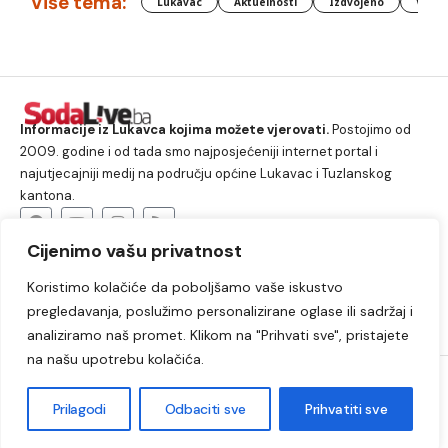
Više tema:
Lukavac
Aktuelnosti
Izdvojeno
Vlada
Informacije iz Lukavca kojima možete vjerovati.
Postojimo od
2009. godine i od tada smo najposjećeniji internet portal i
najutjecajniji medij na području općine Lukavac i Tuzlanskog
kantona.
Cijenimo vašu privatnost
O nama
Koristimo kolačiće da poboljšamo vaše iskustvo
Lukavac
Društvo
Crna hronika
Sport
pregledavanja, poslužimo personalizirane oglase ili sadržaj i
Kultura
Kolumne
Slobodno vrijeme
analiziramo naš promet. Klikom na "Prihvati sve", pristajete
na našu upotrebu kolačića.
2009. – 2024. © Lukavački info portal – SodaLIVE.ba. Sva prava
zadržana. Zabranjeno kopiranje autorskog sadržaja i korištenje
Prilagodi
Odbaciti sve
Prihvatiti sve
autorskih fotografija bez odobrenja portala.