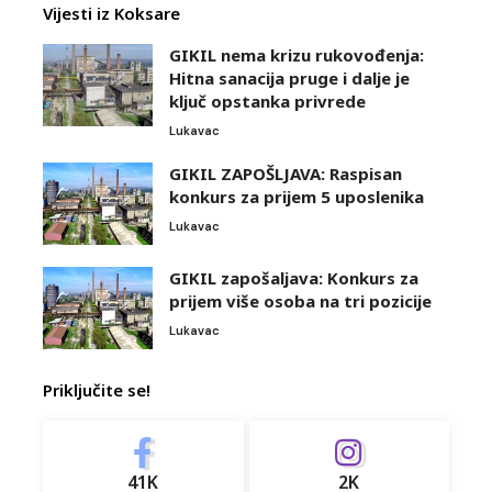
Vijesti iz Koksare
GIKIL nema krizu rukovođenja:
Hitna sanacija pruge i dalje je
ključ opstanka privrede
Lukavac
GIKIL ZAPOŠLJAVA: Raspisan
konkurs za prijem 5 uposlenika
Lukavac
GIKIL zapošaljava: Konkurs za
prijem više osoba na tri pozicije
Lukavac
Priključite se!
41K
2K