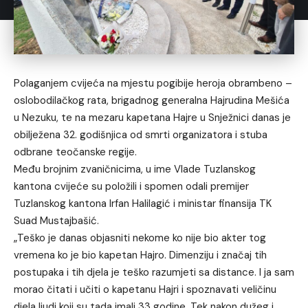
Polaganjem cvijeća na mjestu pogibije heroja obrambeno –
oslobodilačkog rata, brigadnog generalna Hajrudina Mešića
u Nezuku, te na mezaru kapetana Hajre u Snježnici danas je
obilježena 32. godišnjica od smrti organizatora i stuba
odbrane teočanske regije.
Među brojnim zvaničnicima, u ime Vlade Tuzlanskog
kantona cvijeće su položili i spomen odali premijer
Tuzlanskog kantona Irfan Halilagić i ministar finansija TK
Suad Mustajbašić.
„Teško je danas objasniti nekome ko nije bio akter tog
vremena ko je bio kapetan Hajro. Dimenziju i značaj tih
postupaka i tih djela je teško razumjeti sa distance. I ja sam
morao čitati i učiti o kapetanu Hajri i spoznavati veličinu
djela ljudi koji su tada imali 33 godine. Tek nakon dužeg i