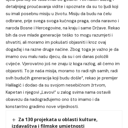
detaljnijeg proučavanja vidite i spoznate da su to ljudi koji
su imali posebnu misiju u životu. Misiju da budu na čelu
odbrane, prije svega svoga kućnoga praga, onda naravno i
naroda Bosne i Hercegovine, na kraju i same Države. Rekao
bih da ove mlade generacije teško to mogu razumjeti i
shvatiti, ali moramo im pokušati objasniti i kroz ovaj
događaj i na razne druge načine. Zbog toga je važno je da
imamo ovu malu našu djecu, da su i oni danas položili
cvijeće. Vjerovatno još ne znaju iz koga razlog, ali ćemo im
objasniti. To je naša misija, moramo to radi njih samih, radi
svih budućih generacija koji budu došle“, rekao je premijer
Halilagić i dodao da su svojom nesebičnom žrtvom,
Kapetan i njegovi „Lavovi“ u zalog svima nama ostavili
obavezu da nadograđujemo ono što imamo i da
konstantno gradimo nove vrijednosti.
Za 130 projekata u oblasti kulture,
izdavaštva i filmske umjetnosti