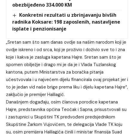
obezbijeđeno 334.000 KM
Konkretni rezultati u zbrinjavanju bivših
radnika Koksare: 198 zaposlenih, nastavljene
isplate i penzionisanje
„Sretan sam što sam danas ovdje sa našim narodom koji je
ovdje iskreno i od srca, koji je proživio i doživio sve to i zna
koje i kakva je zasluga kapetana Hajre. Sretan sam što je
spomen obilježje i drago mi je da je i Vlada Tuzlanskog
kantona, putem Ministarstva za boračka pitanja
učestvovala i u najvećem dijelu financirala ovaj projekat jer i
to je jedan vid naše brige prema liku i dijelu kapetana Hajre“,
zaključio je premijer Halilagić.
Današnjem događaju, osim članova porodice kapetana
Hajre, predstavnika općina Teočak i Sapna, prisustvovali su
i zastupnici u Skupštini TK predvođeni predsjednikom
Skupštine Žarkom Vujovićem, te delegacija Vlade TK koju
su, osim premijera Halilagića činili i ministar finansija Suad