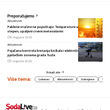
Preporučujemo
Aktuelnosti
Paklene vrućine ne popuštaju: Temperature u BiH i do 41
stepen, upaljeni crveni meteoalarmi
6. Augusta 2026.
Aktuelnosti
Pojačana kontrola kretanja bicikala i električnih romobila u
pješačkim zonama grada Tuzla
5. Augusta 2026.
Prikaži više
Više tema:
Lukavac
Aktuelnosti
Izdvojeno
Vlada