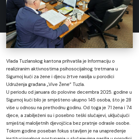
Vlada Tuzlanskog kantona prihvatila je Informaciju o
realiziranim aktivnostima psihosocijalnog tretmana u
Sigurnoj kući za žene i djecu žrtve nasilja u porodici
Udruženja građana „Vive Žene“ Tuzla.
U periodu od januara do polovine decembra 2025. godine u
Sigurnoj kući bilo je smješteno ukupno 145 osoba, što je 28
više u odnosu na prethodnu godinu. Od toga je 71 žena i 74
djece, a zabilježeni su i posebno teški slučajevi, uključujući
smještaj maloljetnih djevojčica bez pratnje odrasle osobe.
Tokom godine poseban fokus stavljen je na unapređenje
institucionalnog postupanja u slučajevima nasilja u porodici,