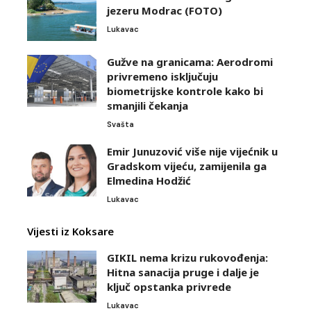
jezeru Modrac (FOTO)
Lukavac
Gužve na granicama: Aerodromi
privremeno isključuju
biometrijske kontrole kako bi
smanjili čekanja
Svašta
Emir Junuzović više nije vijećnik u
Gradskom vijeću, zamijenila ga
Elmedina Hodžić
Lukavac
Vijesti iz Koksare
GIKIL nema krizu rukovođenja:
Hitna sanacija pruge i dalje je
ključ opstanka privrede
Lukavac