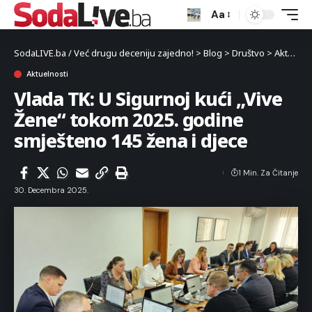
Aa
SodaLIVE.ba / Već drugu deceniju zajedno!
>
Blog
>
Društvo
>
Aktuelnosti
Aktuelnosti
Vlada TK: U Sigurnoj kući „Vive
Žene“ tokom 2025. godine
smješteno 145 žena i djece
1 Min. Za Čitanje
30. Decembra 2025.