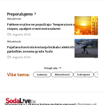
Preporučujemo
Aktuelnosti
Paklene vrućine ne popuštaju: Temperature u BiH i do 41
stepen, upaljeni crveni meteoalarmi
6. Augusta 2026.
Aktuelnosti
Pojačana kontrola kretanja bicikala i električnih romobila u
pješačkim zonama grada Tuzla
5. Augusta 2026.
Prikaži više
Više tema:
Lukavac
Aktuelnosti
Izdvojeno
Vlada
Informacije iz Lukavca kojima možete vjerovati.
Postojimo od