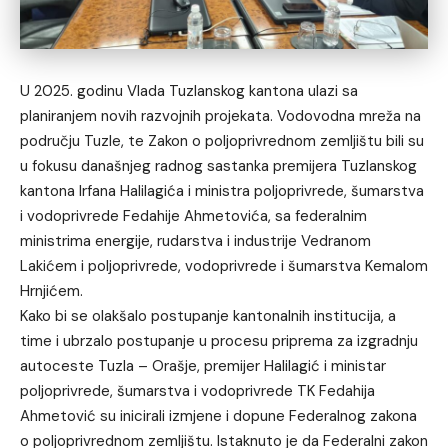
U 2025. godinu Vlada Tuzlanskog kantona ulazi sa
planiranjem novih razvojnih projekata. Vodovodna mreža na
području Tuzle, te Zakon o poljoprivrednom zemljištu bili su
u fokusu današnjeg radnog sastanka premijera Tuzlanskog
kantona Irfana Halilagića i ministra poljoprivrede, šumarstva
i vodoprivrede Fedahije Ahmetovića, sa federalnim
ministrima energije, rudarstva i industrije Vedranom
Lakićem i poljoprivrede, vodoprivrede i šumarstva Kemalom
Hrnjićem.
Kako bi se olakšalo postupanje kantonalnih institucija, a
time i ubrzalo postupanje u procesu priprema za izgradnju
autoceste Tuzla – Orašje, premijer Halilagić i ministar
poljoprivrede, šumarstva i vodoprivrede TK Fedahija
Ahmetović su inicirali izmjene i dopune Federalnog zakona
o poljoprivrednom zemljištu. Istaknuto je da Federalni zakon