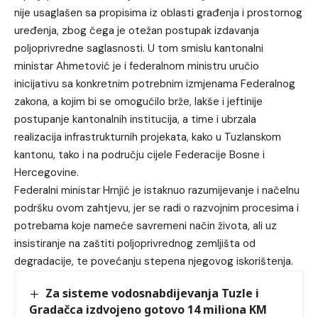
nije usaglašen sa propisima iz oblasti građenja i prostornog
uređenja, zbog čega je otežan postupak izdavanja
poljoprivredne saglasnosti. U tom smislu kantonalni
ministar Ahmetović je i federalnom ministru uručio
inicijativu sa konkretnim potrebnim izmjenama Federalnog
zakona, a kojim bi se omogućilo brže, lakše i jeftinije
postupanje kantonalnih institucija, a time i ubrzala
realizacija infrastrukturnih projekata, kako u Tuzlanskom
kantonu, tako i na području cijele Federacije Bosne i
Hercegovine.
Federalni ministar Hrnjić je istaknuo razumijevanje i načelnu
podršku ovom zahtjevu, jer se radi o razvojnim procesima i
potrebama koje nameće savremeni način života, ali uz
insistiranje na zaštiti poljoprivrednog zemljišta od
degradacije, te povećanju stepena njegovog iskorištenja.
Za sisteme vodosnabdijevanja Tuzle i
Gradačca izdvojeno gotovo 14 miliona KM