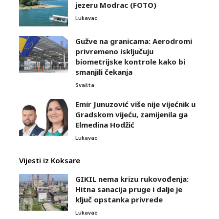
jezeru Modrac (FOTO)
Lukavac
Gužve na granicama: Aerodromi
privremeno isključuju
biometrijske kontrole kako bi
smanjili čekanja
Svašta
Emir Junuzović više nije vijećnik u
Gradskom vijeću, zamijenila ga
Elmedina Hodžić
Lukavac
Vijesti iz Koksare
GIKIL nema krizu rukovođenja:
Hitna sanacija pruge i dalje je
ključ opstanka privrede
Lukavac