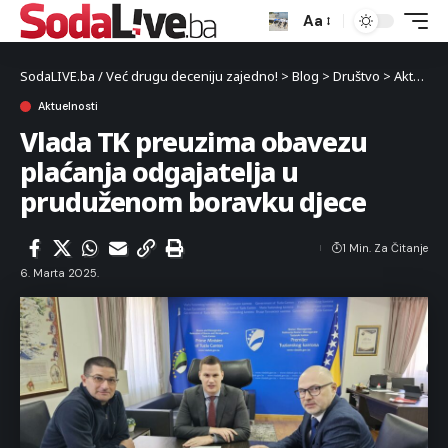
Aa
SodaLIVE.ba / Već drugu deceniju zajedno!
>
Blog
>
Društvo
>
Aktuelnosti
Aktuelnosti
Vlada TK preuzima obavezu
plaćanja odgajatelja u
pruduženom boravku djece
1 Min. Za Čitanje
6. Marta 2025.