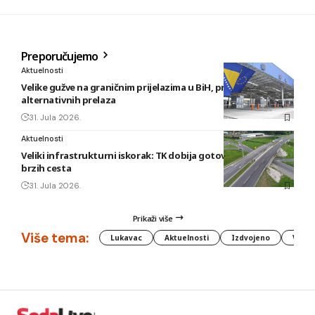
Preporučujemo
Aktuelnosti
Velike gužve na graničnim prijelazima u BiH, preporuka
alternativnih prelaza
31. Jula 2026.
Aktuelnosti
Veliki infrastrukturni iskorak: TK dobija gotovo 80 kilometara
brzih cesta
31. Jula 2026.
Prikaži više
Više tema:
Lukavac
Aktuelnosti
Izdvojeno
Vlada