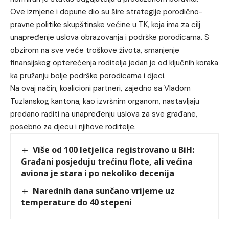
Ove izmjene i dopune dio su šire strategije porodično-
pravne politike skupštinske većine u TK, koja ima za cilj
unapređenje uslova obrazovanja i podrške porodicama. S
obzirom na sve veće troškove života, smanjenje
finansijskog opterećenja roditelja jedan je od ključnih koraka
ka pružanju bolje podrške porodicama i djeci.
Na ovaj način, koalicioni partneri, zajedno sa Vladom
Tuzlanskog kantona, kao izvršnim organom, nastavljaju
predano raditi na unapređenju uslova za sve građane,
posebno za djecu i njihove roditelje.
Više od 100 letjelica registrovano u BiH:
Građani posjeduju trećinu flote, ali većina
aviona je stara i po nekoliko decenija
Narednih dana sunčano vrijeme uz
temperature do 40 stepeni