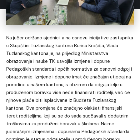
Na jučer održano sjednici, a na osnovu inicijative zastupnika
u Skupštini Tuzlanskog kantona Borisa Krešića, Vlada
Tuzlanskog kantona je, na prijedlog Ministarstva
obrazovanja i nauke TK, usvojila izmjene i dopune
Pedagoških standarda i općih normativa za osnovni odgoj i
obrazovanje. Izmjene i dopune imat će značajan utjecaj na
porodice u našem kantonu, s obzirom da odgajatelje u
produženom boravku više neće finansirati roditelji, već će
njihove plaće biti isplaćivane iz Budžeta Tuzlanskog
kantona. Ova promjena će značajno olakšati finansijski
teret roditeljima, koji su se do sada suočavali s dodatnim
troškovima za produženi boravak u školama. Naime
jučerašnjim izmjenama i dopunama Pedagoških standarda
normiran je status odgajatelja u produženom boravku.