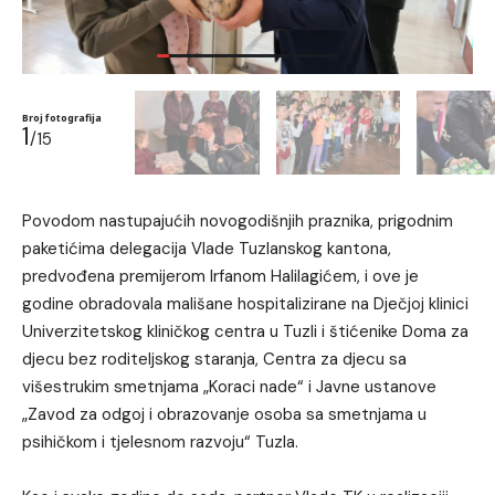
Broj fotografija
1
/15
Povodom nastupajućih novogodišnjih praznika, prigodnim
paketićima delegacija Vlade Tuzlanskog kantona,
predvođena premijerom Irfanom Halilagićem, i ove je
godine obradovala mališane hospitalizirane na Dječjoj klinici
Univerzitetskog kliničkog centra u Tuzli i štićenike Doma za
djecu bez roditeljskog staranja, Centra za djecu sa
višestrukim smetnjama „Koraci nade“ i Javne ustanove
„Zavod za odgoj i obrazovanje osoba sa smetnjama u
psihičkom i tjelesnom razvoju“ Tuzla.