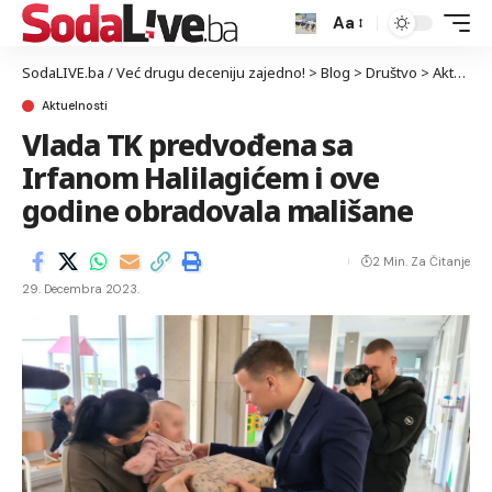
Aa
SodaLIVE.ba / Već drugu deceniju zajedno!
>
Blog
>
Društvo
>
Aktuelnosti
Aktuelnosti
Vlada TK predvođena sa
Irfanom Halilagićem i ove
godine obradovala mališane
2 Min. Za Čitanje
29. Decembra 2023.