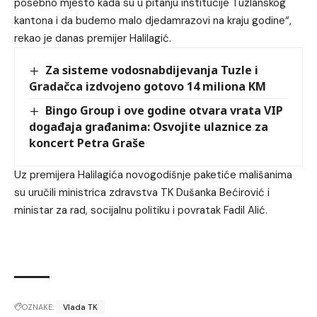
posebno mjesto kada su u pitanju institucije Tuzlanskog
kantona i da budemo malo djedamrazovi na kraju godine“,
rekao je danas premijer Halilagić.
Za sisteme vodosnabdijevanja Tuzle i
Gradačca izdvojeno gotovo 14 miliona KM
Bingo Group i ove godine otvara vrata VIP
događaja građanima: Osvojite ulaznice za
koncert Petra Graše
Uz premijera Halilagića novogodišnje paketiće mališanima
su uručili ministrica zdravstva TK Dušanka Bećirović i
ministar za rad, socijalnu politiku i povratak Fadil Alić.
OZNAKE:
Vlada TK