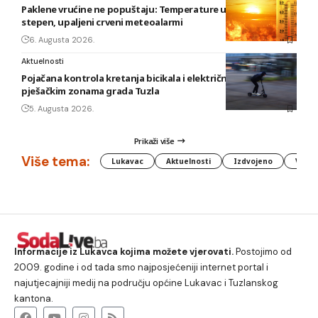
Paklene vrućine ne popuštaju: Temperature u BiH i do 41
stepen, upaljeni crveni meteoalarmi
6. Augusta 2026.
Aktuelnosti
Pojačana kontrola kretanja bicikala i električnih romobila u
pješačkim zonama grada Tuzla
5. Augusta 2026.
Prikaži više
Više tema:
Lukavac
Aktuelnosti
Izdvojeno
Vlada
Informacije iz Lukavca kojima možete vjerovati.
Postojimo od
2009. godine i od tada smo najposjećeniji internet portal i
najutjecajniji medij na području općine Lukavac i Tuzlanskog
kantona.