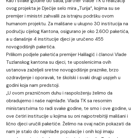
Kao i svake godine do sada, partner Vlade TK u realizaciji
ovog projekta je Dječije selo mira „Turija“, kojima su se
premijer i ministri zahvalili za istrajnu podršku ovom
humanom projektu. Za mališane u ukupno 30 institucija na
području cijelog Kantona, osigurano je oko 2.600 paketića,
a u današnje 4 institucije djeci je uručeno 455
novogodišnjih paketića.
Prilikom podjele paketića premijer Halilagić i članovi Vlade
Tuzlanskog kantona su djeci, te uposlenicima ovih
ustanova zaželjeli sretne novogodišnje praznike, brzo
ozdravljenje i oporavak, te školski i svaki drugi uspjeh u
godini koja nam predstoji.
„U ovom prazničnom duhu i raspoloženju želimo da
obradujemo i naše najmlađe. Vlada TK sa resornim
ministarstvima to radi svake godine, te smo i ove godine, u
ove četiri institucije u kojima su oni najpotrebitiji mališani i
lično djeci uručili paketiće. Želimo na ovaj način pokazati da
nam je stalo do najmlađe populacije i onih koji imaju