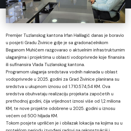
Premijer Tuzlanskog kantona Irfan Halilagić danas je boravio
u posjeti Gradu Živinice gdje je sa gradonačelnikom
Beganom Muhićem razgovarao o aktuelnim infrastrukturnim
ulaganjima i projektima u oblasti vodoprivrede koje finansira
ili sufinansira Vlada Tuzlanskog kantona.
Programom ulaganja sredstava vodnih naknada u oblast
vodoprivrede u 2025. godini za Grad Živinice planirana su
sredstva u ukupnom iznosu od 1.710.574,54 KM. Ova
sredstva obuhvataju realizaciju projekata započetih u
prethodnoj godini, čija vrijednost iznosi više od 1,2 miliona
KM, te nove projekte odobrene u 2025. godini u iznosu
većem od 500 hiljada KM.
Tokom posjete upriličen je i obilazak lokacija na kojima su u
proteklom periodu izvođeni radovi na rekonstrukciji i