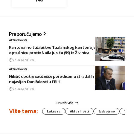
Preporučujemo
Aktuelnosti
Kantonalno tužilaštvo Tuzlanskog kantona je podiglo
optužnicu protiv Naila Jusića (59) iz Živinica
27. Jula 2026.
Aktuelnosti
Nikšić uputio saučešće porodicama stradalih planinara,
najavljen Dan žalosti u FBiH
27. Jula 2026.
Prikaži više
Više tema:
Lukavac
Aktuelnosti
Izdvojeno
Vlada