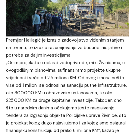
Premijer Halilagić je izrazio zadovoljstvo viđenim stanjem
na terenu, te izrazio razumijevanje za buduće inicijative i
potrebe za daljim investicijama.
„Osim projekata u oblasti vodoprivrede, mi u Živinicama, u
ovogodišnjim planovima, sufinansiramo projekte ukupne
vrijednosti veće od 2,5 miliona KM. Od ovog iznosa nešto
više od 1 milion se odnosi na sanaciju putne infrastrukture,
oko 800.000 KM u obrazovnim ustanovama, te oko
225.000 KM za druge kapitalne investicije. Također, ono
što u narednim danima očekujemo jeste raspisivanje
tendera za izgradnju objekta Policijske uprave Živinice, što
je projekat kojeg dugo najavljujemo i za kojeg smo osigurali
finansijsku konstrukciju od preko 6 miliona KM“, kazao je