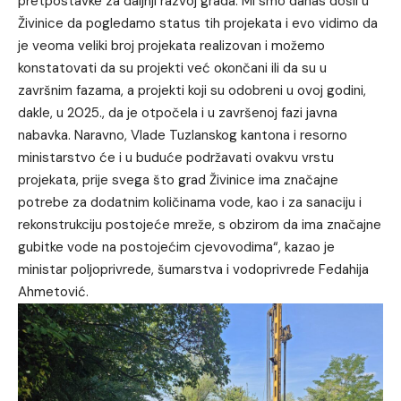
pretpostavke za daljnji razvoj grada. Mi smo danas došli u
Živinice da pogledamo status tih projekata i evo vidimo da
je veoma veliki broj projekata realizovan i možemo
konstatovati da su projekti već okončani ili da su u
završnim fazama, a projekti koji su odobreni u ovoj godini,
dakle, u 2025., da je otpočela i u završenoj fazi javna
nabavka. Naravno, Vlade Tuzlanskog kantona i resorno
ministarstvo će i u buduće podržavati ovakvu vrstu
projekata, prije svega što grad Živinice ima značajne
potrebe za dodatnim količinama vode, kao i za sanaciju i
rekonstrukciju postojeće mreže, s obzirom da ima značajne
gubitke vode na postojećim cjevovodima“, kazao je
ministar poljoprivrede, šumarstva i vodoprivrede Fedahija
Ahmetović.