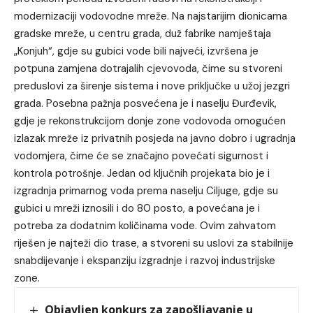
modernizaciji vodovodne mreže. Na najstarijim dionicama
gradske mreže, u centru grada, duž fabrike namještaja
„Konjuh“, gdje su gubici vode bili najveći, izvršena je
potpuna zamjena dotrajalih cjevovoda, čime su stvoreni
preduslovi za širenje sistema i nove priključke u užoj jezgri
grada. Posebna pažnja posvećena je i naselju Đurđevik,
gdje je rekonstrukcijom donje zone vodovoda omogućen
izlazak mreže iz privatnih posjeda na javno dobro i ugradnja
vodomjera, čime će se značajno povećati sigurnost i
kontrola potrošnje. Jedan od ključnih projekata bio je i
izgradnja primarnog voda prema naselju Ciljuge, gdje su
gubici u mreži iznosili i do 80 posto, a povećana je i
potreba za dodatnim količinama vode. Ovim zahvatom
riješen je najteži dio trase, a stvoreni su uslovi za stabilnije
snabdijevanje i ekspanziju izgradnje i razvoj industrijske
zone.
Objavljen konkurs za zapošljavanje u