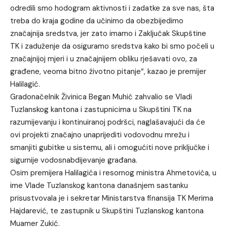
odredili smo hodogram aktivnosti i zadatke za sve nas, šta
treba do kraja godine da učinimo da obezbijedimo
značajnija sredstva, jer zato imamo i Zaključak Skupštine
TK i zaduženje da osiguramo sredstva kako bi smo počeli u
značajnijoj mjeri i u značajnijem obliku rješavati ovo, za
građene, veoma bitno životno pitanje“, kazao je premijer
Halilagić.
Gradonačelnik Živinica Began Muhić zahvalio se Vladi
Tuzlanskog kantona i zastupnicima u Skupštini TK na
razumijevanju i kontinuiranoj podršci, naglašavajući da će
ovi projekti značajno unaprijediti vodovodnu mrežu i
smanjiti gubitke u sistemu, ali i omogućiti nove priključke i
sigurnije vodosnabdijevanje građana.
Osim premijera Halilagića i resornog ministra Ahmetovića, u
ime Vlade Tuzlanskog kantona današnjem sastanku
prisustvovala je i sekretar Ministarstva finansija TK Merima
Hajdarević, te zastupnik u Skupštini Tuzlanskog kantona
Muamer Zukić.