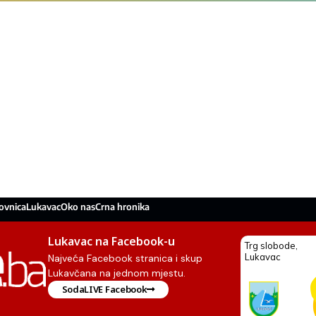
ovnica
Lukavac
Oko nas
Crna hronika
Lukavac na Facebook-u
Najveća Facebook stranica i skup
Lukavčana na jednom mjestu.
SodaLIVE Facebook