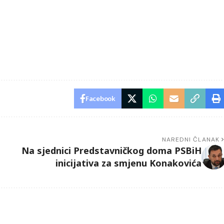
Facebook
NAREDNI ČLANAK
Na sjednici Predstavničkog doma PSBiH
inicijativa za smjenu Konakovića