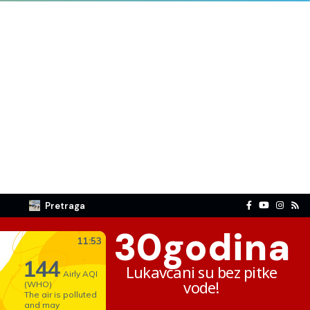
Pretraga
30
godina
Lukavčani su bez pitke
vode!