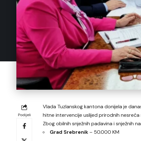
Vlada Tuzlanskog kantona donijela je dan
hitne intervencije uslijed prirodnih nesreć
Podijeli
Zbog obilnih snježnih padavina i snježnih n
Grad Srebrenik
– 50.000 KM