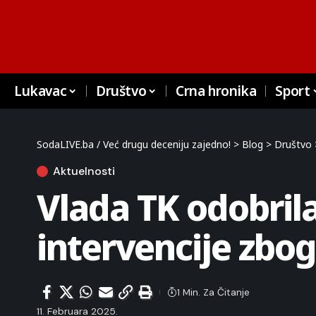
Lukavac
Društvo
Crna hronika
Sport
SodaLIVE.ba / Već drugu deceniju zajedno!
>
Blog
>
Društvo
Aktuelnosti
Vlada TK odobril
intervencije zbo
1 Min. Za Čitanje
11. Februara 2025.