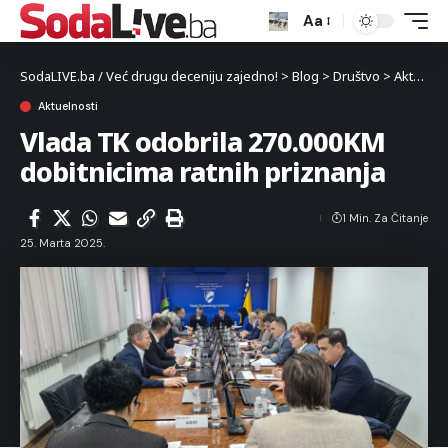
Aa
SodaLIVE.ba / Već drugu deceniju zajedno!
>
Blog
>
Društvo
>
Aktuelnosti
Aktuelnosti
Vlada TK odobrila 270.000KM
dobitnicima ratnih priznanja
1 Min. Za Čitanje
25. Marta 2025.