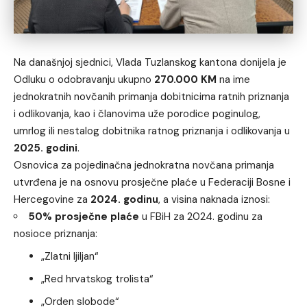
Na današnjoj sjednici, Vlada Tuzlanskog kantona donijela je
Odluku o odobravanju ukupno
270.000 KM
na ime
jednokratnih novčanih primanja dobitnicima ratnih priznanja
i odlikovanja, kao i članovima uže porodice poginulog,
umrlog ili nestalog dobitnika ratnog priznanja i odlikovanja u
2025. godini
.
Osnovica za pojedinačna jednokratna novčana primanja
utvrđena je na osnovu prosječne plaće u Federaciji Bosne i
Hercegovine za
2024. godinu
, a visina naknada iznosi:
50% prosječne plaće
u FBiH za 2024. godinu za
nosioce priznanja:
„Zlatni ljiljan“
„Red hrvatskog trolista“
„Orden slobode“