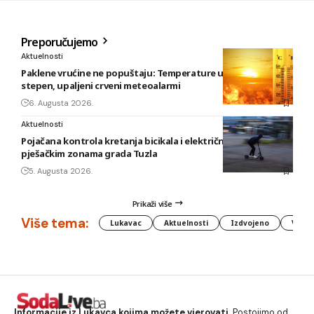
Preporučujemo
Aktuelnosti
Paklene vrućine ne popuštaju: Temperature u BiH i do 41
stepen, upaljeni crveni meteoalarmi
6. Augusta 2026.
Aktuelnosti
Pojačana kontrola kretanja bicikala i električnih romobila u
pješačkim zonama grada Tuzla
5. Augusta 2026.
Prikaži više
Više tema:
Lukavac
Aktuelnosti
Izdvojeno
Vlada
Informacije iz Lukavca kojima možete vjerovati.
Postojimo od