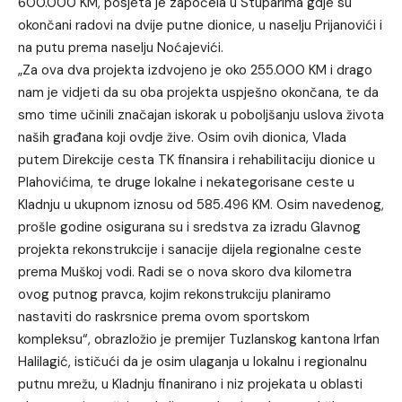
600.000 KM, posjeta je započela u Stuparima gdje su
okončani radovi na dvije putne dionice, u naselju Prijanovići i
na putu prema naselju Noćajevići.
„Za ova dva projekta izdvojeno je oko 255.000 KM i drago
nam je vidjeti da su oba projekta uspješno okončana, te da
smo time učinili značajan iskorak u poboljšanju uslova života
naših građana koji ovdje žive. Osim ovih dionica, Vlada
putem Direkcije cesta TK finansira i rehabilitaciju dionice u
Plahovićima, te druge lokalne i nekategorisane ceste u
Kladnju u ukupnom iznosu od 585.496 KM. Osim navedenog,
prošle godine osigurana su i sredstva za izradu Glavnog
projekta rekonstrukcije i sanacije dijela regionalne ceste
prema Muškoj vodi. Radi se o nova skoro dva kilometra
ovog putnog pravca, kojim rekonstrukciju planiramo
nastaviti do raskrsnice prema ovom sportskom
kompleksu“, obrazložio je premijer Tuzlanskog kantona Irfan
Halilagić, ističući da je osim ulaganja u lokalnu i regionalnu
putnu mrežu, u Kladnju finanirano i niz projekata u oblasti