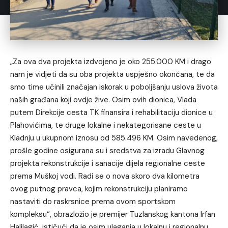
„Za ova dva projekta izdvojeno je oko 255.000 KM i drago
nam je vidjeti da su oba projekta uspješno okončana, te da
smo time učinili značajan iskorak u poboljšanju uslova života
naših građana koji ovdje žive. Osim ovih dionica, Vlada
putem Direkcije cesta TK finansira i rehabilitaciju dionice u
Plahovićima, te druge lokalne i nekategorisane ceste u
Kladnju u ukupnom iznosu od 585.496 KM. Osim navedenog,
prošle godine osigurana su i sredstva za izradu Glavnog
projekta rekonstrukcije i sanacije dijela regionalne ceste
prema Muškoj vodi. Radi se o nova skoro dva kilometra
ovog putnog pravca, kojim rekonstrukciju planiramo
nastaviti do raskrsnice prema ovom sportskom
kompleksu“, obrazložio je premijer Tuzlanskog kantona Irfan
Halilagić, ističući da je osim ulaganja u lokalnu i regionalnu