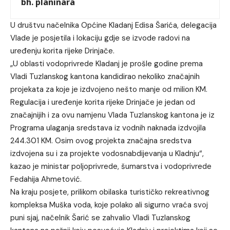
bh. planinara
U društvu načelnika Općine Kladanj Edisa Šarića, delegacija
Vlade je posjetila i lokaciju gdje se izvode radovi na
uređenju korita rijeke Drinjače.
„U oblasti vodoprivrede Kladanj je prošle godine prema
Vladi Tuzlanskog kantona kandidirao nekoliko značajnih
projekata za koje je izdvojeno nešto manje od milion KM.
Regulacija i uređenje korita rijeke Drinjače je jedan od
značajnijih i za ovu namjenu Vlada Tuzlanskog kantona je iz
Programa ulaganja sredstava iz vodnih naknada izdvojila
244.301 KM. Osim ovog projekta značajna sredstva
izdvojena su i za projekte vodosnabdijevanja u Kladnju“,
kazao je ministar poljoprivrede, šumarstva i vodoprivrede
Fedahija Ahmetović.
Na kraju posjete, prilikom obilaska turističko rekreativnog
kompleksa Muška voda, koje polako ali sigurno vraća svoj
puni sjaj, načelnik Šarić se zahvalio Vladi Tuzlanskog