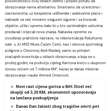
posvećenošću ovoj oblasti želimo i poslati poruku da
obrazovanje nema alternativu. Smatramo da učenicima i
nastavnicima, uz besplatne udžbenike i adekvatne plaće i
naknade za rad, moramo osigurati sigurne i za boravak
objekte, učila i opremu kako bi u što optimalnijim uslovima
predavali i stjecali nova znanja. Nabavka opreme za
izvođenje praktične nastave, te rekonstrukcija fiskulturne
sale u JU MSŠ Musa Ćazim Ćatić, kao i obnova sportskog
poligona u Osnovnoj školi Kladanj, samo su primjeri
značajnih investicija u oblasti obrazovanja, a koja se u
prošloj godini, na području cijelog Kantona kreću u ukupnom
iznosu većem od 7 miliona KM“, kazao je danas ministar
obrazovanja i nauke Ahmed Omerović.
Novi rast cijena goriva u BiH: Dizel već
skuplji od 3,20 KM, ekonomisti upozoravaju
na lančana poskupljenja
Danas Dan žalosti zbog tragične smrti pet