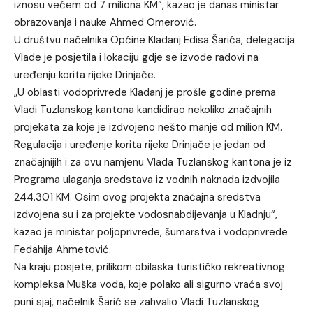
iznosu većem od 7 miliona KM“, kazao je danas ministar
obrazovanja i nauke Ahmed Omerović.
U društvu načelnika Općine Kladanj Edisa Šarića, delegacija
Vlade je posjetila i lokaciju gdje se izvode radovi na
uređenju korita rijeke Drinjače.
„U oblasti vodoprivrede Kladanj je prošle godine prema
Vladi Tuzlanskog kantona kandidirao nekoliko značajnih
projekata za koje je izdvojeno nešto manje od milion KM.
Regulacija i uređenje korita rijeke Drinjače je jedan od
značajnijih i za ovu namjenu Vlada Tuzlanskog kantona je iz
Programa ulaganja sredstava iz vodnih naknada izdvojila
244.301 KM. Osim ovog projekta značajna sredstva
izdvojena su i za projekte vodosnabdijevanja u Kladnju“,
kazao je ministar poljoprivrede, šumarstva i vodoprivrede
Fedahija Ahmetović.
Na kraju posjete, prilikom obilaska turističko rekreativnog
kompleksa Muška voda, koje polako ali sigurno vraća svoj
puni sjaj, načelnik Šarić se zahvalio Vladi Tuzlanskog