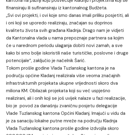
kantona na pažnji koju posvećuje Kladnju i projektima koji se
finansiraju ili sufinansiraju iz kantonalnog Budžeta.
„Svi ovi projekti, i ovi koje smo danas imali priliku posjetiti, ali
i oni koji se uporedo realiziraju, značajan su doprinos
kvalitetu života svih građana Kladnja. Drago nam je vidjeti
da Kantonalna vlada u nama prepoznaje partnera sa kojim
će u narednom periodu ulaganja dobiti novi zamah, a sve
kako bi smo bolje iskoristili naše turističke, poslovne i druge
potencijale“, zaključio je načelnik Šarić.
Tokom prošle godine Vlada Tuzlanskog kantona je na
području općine Kladanj realizirala više veoma značajnih
infrastrukturnih projekata ukupne vrijednosti skoro dva
miliona KM. Obilazak projekata koji su već uspješno
realizirani, ali i onih koji se još uvijek nalaze u fazi realizacije,
bio je povod za današnju zvaničnu posjetu delegacije
Vlade Tuzlanskog kantona Općini Kladanj. Imajući u vidu da
je za sanaciju lokalne putne mreže na području Kladnja
Vlada Tuzlanskog kantona prošle godine izdvojila skoro