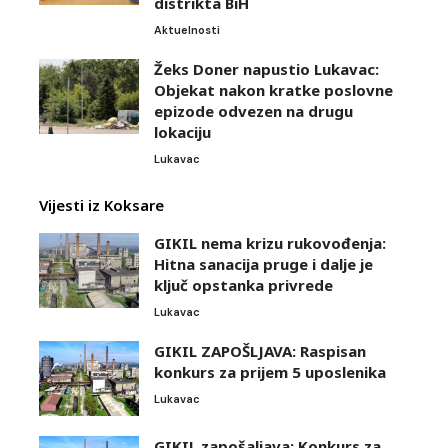
distrikta BiH
Aktuelnosti
Žeks Doner napustio Lukavac:
Objekat nakon kratke poslovne
epizode odvezen na drugu
lokaciju
Lukavac
Vijesti iz Koksare
GIKIL nema krizu rukovođenja:
Hitna sanacija pruge i dalje je
ključ opstanka privrede
Lukavac
GIKIL ZAPOŠLJAVA: Raspisan
konkurs za prijem 5 uposlenika
Lukavac
GIKIL zapošaljava: Konkurs za