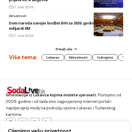
27. Jula 2026.
Aktuelnosti
Dom naroda usvojio budžet BiH za 2026. godinu vrijedan 1,58
milijardi KM
27. Jula 2026.
Prikaži više
Više tema:
Lukavac
Aktuelnosti
Izdvojeno
Vlada
Informacije iz Lukavca kojima možete vjerovati.
Postojimo od
2009. godine i od tada smo najposjećeniji internet portal i
najutjecajniji medij na području općine Lukavac i Tuzlanskog
kantona.
Cijenimo vašu privatnost