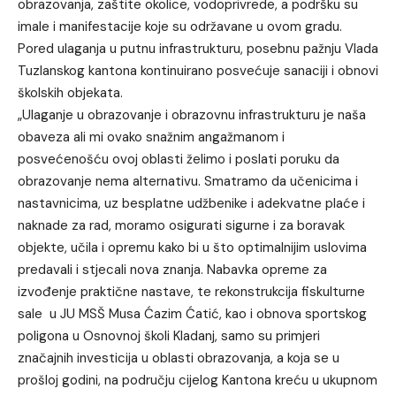
obrazovanja, zaštite okolice, vodoprivrede, a podršku su
imale i manifestacije koje su održavane u ovom gradu.
Pored ulaganja u putnu infrastrukturu, posebnu pažnju Vlada
Tuzlanskog kantona kontinuirano posvećuje sanaciji i obnovi
školskih objekata.
„Ulaganje u obrazovanje i obrazovnu infrastrukturu je naša
obaveza ali mi ovako snažnim angažmanom i
posvećenošću ovoj oblasti želimo i poslati poruku da
obrazovanje nema alternativu. Smatramo da učenicima i
nastavnicima, uz besplatne udžbenike i adekvatne plaće i
naknade za rad, moramo osigurati sigurne i za boravak
objekte, učila i opremu kako bi u što optimalnijim uslovima
predavali i stjecali nova znanja. Nabavka opreme za
izvođenje praktične nastave, te rekonstrukcija fiskulturne
sale u JU MSŠ Musa Ćazim Ćatić, kao i obnova sportskog
poligona u Osnovnoj školi Kladanj, samo su primjeri
značajnih investicija u oblasti obrazovanja, a koja se u
prošloj godini, na području cijelog Kantona kreću u ukupnom