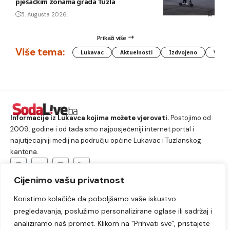
pješačkim zonama grada Tuzla
5. Augusta 2026.
Prikaži više
Više tema:
Lukavac
Aktuelnosti
Izdvojeno
Vlada
Informacije iz Lukavca kojima možete vjerovati.
Postojimo od
2009. godine i od tada smo najposjećeniji internet portal i
najutjecajniji medij na području općine Lukavac i Tuzlanskog
kantona.
Cijenimo vašu privatnost
O nama
Koristimo kolačiće da poboljšamo vaše iskustvo
Lukavac
Društvo
Crna hronika
Sport
pregledavanja, poslužimo personalizirane oglase ili sadržaj i
Kultura
Kolumne
Slobodno vrijeme
analiziramo naš promet. Klikom na "Prihvati sve", pristajete