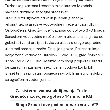
Tuzlanskog kantona i resorno ministarstvo iz vodnih
naknada doznače značajna sredstva“.
Riječ je o tri ugovora od kojih je jedan „Sanacija i
rekonstrukcija gradske vodovodne mreže u I ulici i Ulici
Oslobođenja, Grad Živinice“ u iznosu od gotovo 370 hiljada.
Sanacijom vodovodne mreže u ovim ulicama smanjit će se
gubici i stvoriti pretpostavke za ulazak u druge poprečne
ulice radi sanacije mreže. Drugi je ugovor „Rekonstrukcija
donje zone vodovoda Đurđevik – vod 1.6. D, grad Živinice“ u
iznosu od 316.980 KM. Realizacijom ovog projekta uslijedit
će izgradnja niza novih sekundarnih vodova koji bi bili
izmješteni sa privatnih posjeda i svi bi bili na javnom dobru
sa ugrađenim vodomjerima.
Za sisteme vodosnabdijevanja Tuzle i
Gradačca izdvojeno gotovo 14 miliona KM
Bingo Group i ove godine otvara vrata VIP