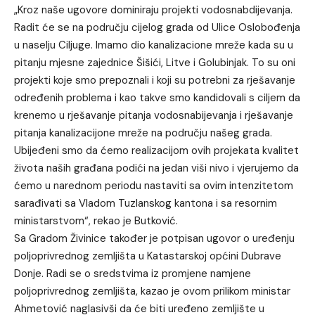
„Kroz naše ugovore dominiraju projekti vodosnabdijevanja.
Radit će se na području cijelog grada od Ulice Oslobođenja
u naselju Ciljuge. Imamo dio kanalizacione mreže kada su u
pitanju mjesne zajednice Šišići, Litve i Golubinjak. To su oni
projekti koje smo prepoznali i koji su potrebni za rješavanje
određenih problema i kao takve smo kandidovali s ciljem da
krenemo u rješavanje pitanja vodosnabijevanja i rješavanje
pitanja kanalizacijone mreže na području našeg grada.
Ubijeđeni smo da ćemo realizacijom ovih projekata kvalitet
života naših građana podići na jedan viši nivo i vjerujemo da
ćemo u narednom periodu nastaviti sa ovim intenzitetom
sarađivati sa Vladom Tuzlanskog kantona i sa resornim
ministarstvom“, rekao je Butković.
Sa Gradom Živinice također je potpisan ugovor o uređenju
poljoprivrednog zemljišta u Katastarskoj općini Dubrave
Donje. Radi se o sredstvima iz promjene namjene
poljoprivrednog zemljišta, kazao je ovom prilikom ministar
Ahmetović naglasivši da će biti uređeno zemljište u