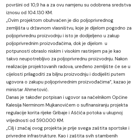
površini od 10,9 ha a za ovu namjenu su odobrena sredstva
iznosu od 104.130 KM.
„Ovim projektom obuhvaćen je dio poljoprivrednog
zemljišta u državnom vlasništvu, koje je dijelom pogodno za
poljoprivrednu proizvodnju i isto je dodijeljeno u zakup
poljoprivrednim proizvođačima, dok je dijelom u
potpunosti obraslo niskim i visokim rastinjem pa je kao
takvo neupotrebljivo za poljoprivrednu proizvodnju. Nakon
realizacije projektovanih radova, uređeno zemljište će se u
cijelosti prilagoditi za biljnu proizvodnju i dodijeliti putem
ugovora o zakupu poljoprivrednim proizvođačima“, kazao je
ministar Ahmetović.
Danas je također potpisan i ugovor sa načelnikom Općine
Kalesija Nerminom Mujkanovićem o sufinansiranju projekta
regulacije korita rijeke Gribaje i Aščića potoka u ukupnoj
vrijednosti od 590.000 KM.
„Cilj i značaj ovog projekta je prije svega zaštita sportske i
privredne infrastrukture. Kao i zaštita svih stambenih