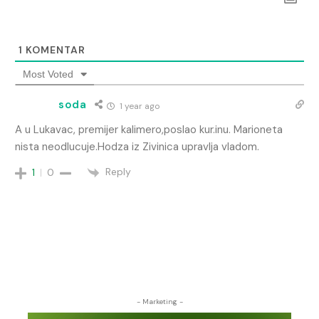
1
KOMENTAR
Most Voted
soda
1 year ago
A u Lukavac, premijer kalimero,poslao kur.inu. Marioneta
nista neodlucuje.Hodza iz Zivinica upravlja vladom.
Reply
1
0
- Marketing -