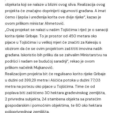
objekata koji se nalaze u blizini ovog sliva. Realizacija ovog
projekta će značajno doprinijeti sigurnosti građana. A imat
ćemo i ljepša i uređenija korita ove dvije rijeke“, kazao je
ovom prilikom ministar Ahmetović.
„Ovaj projekat se nalazi u našim Tojšićima i riječ je o sanaciji
korita rijeke Gribaje. To je prostor od 450 metara oko
pijace u Tojšićima i u velikoj mjeri će značiti za Kalesiju s
obzirom da će se ovim projektom zaštititi imovina naših
građana. Iskoristio bih priliku da se zahvalim Ministarstvu na
podršci i nadam se budućoj saradnji“, rekao je ovom
prilikom načelnik Mujkanović.
Realizacijom projekta bit će regulisano korito rijeke Gribaje
u dužini od 399,29 metra i Aščića potoka u dužini 77,03
metra na potezu oko pijace u Tojšićima. Time će od
poplava biti zaštićeno 30 hektara građevinskog zemljišta,
2 privredna subjekta, 24 stambena objekta sa pratećim
gospodarskim i pomoćnim objektima, te 60 oko hektara
poljoprivrednog zemljišta.