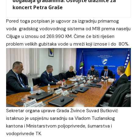
događaja građanima: Osvojite ulaznice za
koncert Petra Graše
Pored toga potpisan je ugovor za izgradnju primarnog
voda gradskog vodovodnog sistema od M18 prema naselju
Ciljuge u iznosu od 269.990 KM. Čime će biti riješen
problem velikih gubitaka vode u mreži koji iznose i do 80%.
Sekretar organa uprave Grada Živince Suvad Butković
istaknuo je uspješnu saradnju sa Vladom Tuzlanskog
kantona i Ministarstvom poljoprivrede, šumarstva i
vodoprivrede TK.