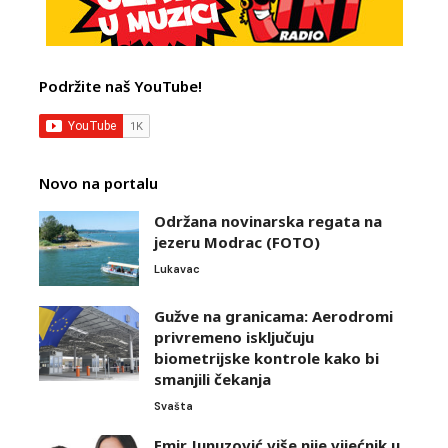
Podržite naš YouTube!
Novo na portalu
Održana novinarska regata na
jezeru Modrac (FOTO)
Lukavac
Gužve na granicama: Aerodromi
privremeno isključuju
biometrijske kontrole kako bi
smanjili čekanja
Svašta
Emir Junuzović više nije vijećnik u