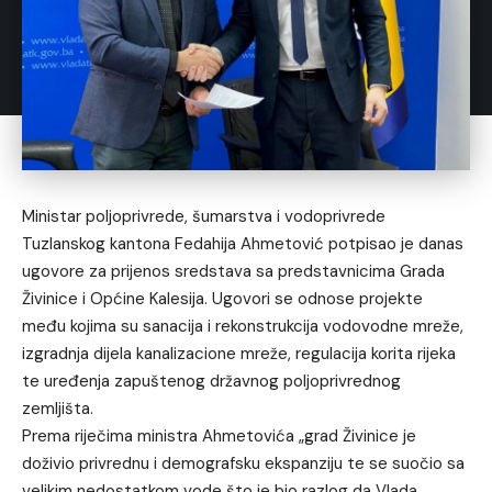
Ministar poljoprivrede, šumarstva i vodoprivrede
Tuzlanskog kantona Fedahija Ahmetović potpisao je danas
ugovore za prijenos sredstava sa predstavnicima Grada
Živinice i Općine Kalesija. Ugovori se odnose projekte
među kojima su sanacija i rekonstrukcija vodovodne mreže,
izgradnja dijela kanalizacione mreže, regulacija korita rijeka
te uređenja zapuštenog državnog poljoprivrednog
zemljišta.
Prema riječima ministra Ahmetovića „grad Živinice je
doživio privrednu i demografsku ekspanziju te se suočio sa
velikim nedostatkom vode što je bio razlog da Vlada