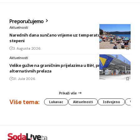
Preporučujemo
Aktuelnosti
Narednih dana sunčano vrijeme uz temperature do 40
stepeni
3. Augusta 2026.
Aktuelnosti
Velike gužve na graničnim prijelazima u BiH, preporuka
alternativnih prelaza
31. Jula 2026.
Prikaži više
Više tema:
Lukavac
Aktuelnosti
Izdvojeno
Vlada