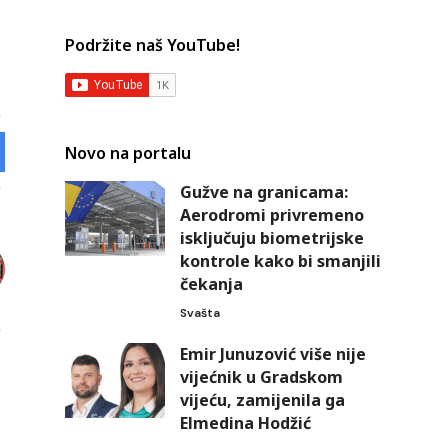
Podržite naš YouTube!
Novo na portalu
Gužve na granicama:
Aerodromi privremeno
isključuju biometrijske
kontrole kako bi smanjili
čekanja
Svašta
Emir Junuzović više nije
vijećnik u Gradskom
vijeću, zamijenila ga
Elmedina Hodžić