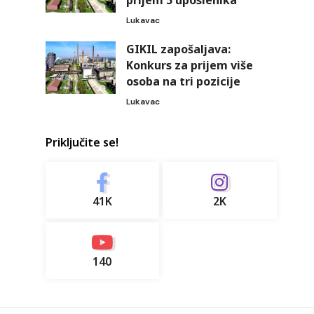
prijem 5 uposlenika
Lukavac
GIKIL zapošaljava:
Konkurs za prijem više
osoba na tri pozicije
Lukavac
Priključite se!
41K
2K
140