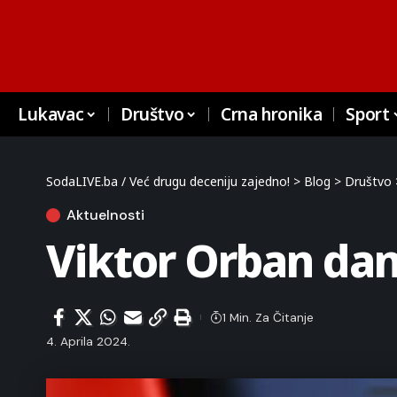
Lukavac
Društvo
Crna hronika
Sport
SodaLIVE.ba / Već drugu deceniju zajedno!
>
Blog
>
Društvo
Aktuelnosti
Viktor Orban dan
1 Min. Za Čitanje
4. Aprila 2024.