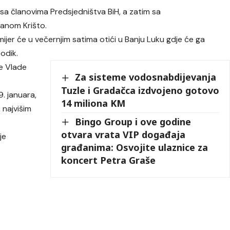
sa članovima Predsjedništva BiH, a zatim sa
janom Krišto.
jer će u večernjim satima otići u Banju Luku gdje će ga
odik.
je Vlade
Za sisteme vodosnabdijevanja
Tuzle i Gradačca izdvojeno gotovo
. januara,
14 miliona KM
 najvišim
Bingo Group i ove godine
otvara vrata VIP događaja
je
građanima: Osvojite ulaznice za
koncert Petra Graše