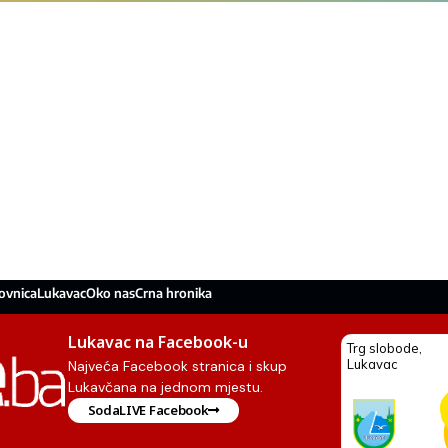
ovnica
Lukavac
Oko nas
Crna hronika
Lukavac na Facebook-u
Najveća Facebook stranica i skup
Lukavčana na jednom mjestu.
SodaLIVE Facebook