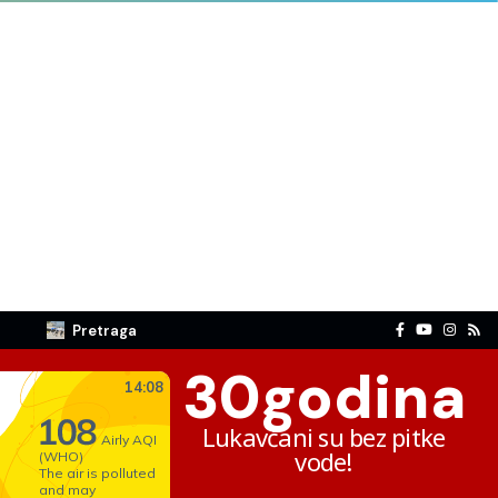
Pretraga
30
godina
Lukavčani su bez pitke
vode!