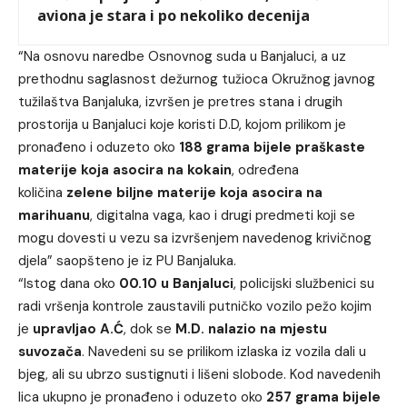
aviona je stara i po nekoliko decenija
“Na osnovu naredbe Osnovnog suda u Banjaluci, a uz
prethodnu saglasnost dežurnog tužioca Okružnog javnog
tužilaštva Banjaluka, izvršen je pretres stana i drugih
prostorija u Banjaluci koje koristi D.D, kojom prilikom je
pronađeno i oduzeto oko
188 grama bijele praškaste
materije koja asocira na kokain
, određena
količina
zelene biljne materije koja asocira na
marihuanu
, digitalna vaga, kao i drugi predmeti koji se
mogu dovesti u vezu sa izvršenjem navedenog krivičnog
djela” saopšteno je iz PU Banjaluka.
“Istog dana oko
00.10 u Banjaluci
, policijski službenici su
radi vršenja kontrole zaustavili putničko vozilo pežo kojim
je
upravljao A.Ć
, dok se
M.D. nalazio na mjestu
suvozača
. Navedeni su se prilikom izlaska iz vozila dali u
bjeg, ali su ubrzo sustignuti i lišeni slobode. Kod navedenih
lica ukupno je pronađeno i oduzeto oko
257 grama bijele