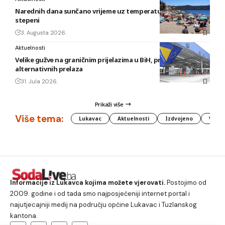
Narednih dana sunčano vrijeme uz temperature do 40
stepeni
3. Augusta 2026.
Aktuelnosti
Velike gužve na graničnim prijelazima u BiH, preporuka
alternativnih prelaza
31. Jula 2026.
Prikaži više
Više tema:
Lukavac
Aktuelnosti
Izdvojeno
Vlada
Informacije iz Lukavca kojima možete vjerovati.
Postojimo od
2009. godine i od tada smo najposjećeniji internet portal i
najutjecajniji medij na području općine Lukavac i Tuzlanskog
kantona.