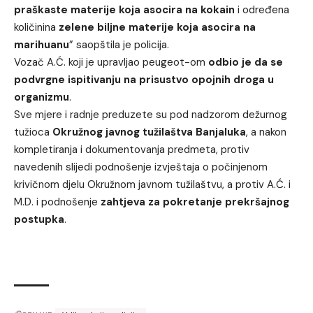
praškaste materije koja asocira na kokain
i određena
količinina
zelene biljne materije koja asocira na
marihuanu
” saopštila je policija.
Vozač A.Ć. koji je upravljao peugeot-om
odbio je da se
podvrgne ispitivanju na prisustvo opojnih droga u
organizmu
.
Sve mjere i radnje preduzete su pod nadzorom dežurnog
tužioca
Okružnog javnog tužilaštva Banjaluka
, a nakon
kompletiranja i dokumentovanja predmeta, protiv
navedenih slijedi podnošenje izvještaja o počinjenom
krivičnom djelu Okružnom javnom tužilaštvu, a protiv A.Ć. i
M.D. i podnošenje
zahtjeva za pokretanje prekršajnog
postupka
.