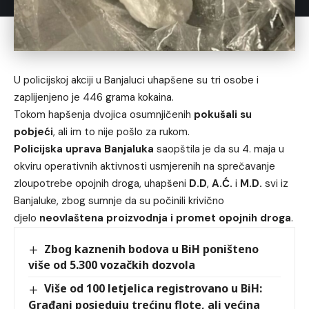
U policijskoj akciji u Banjaluci uhapšene su tri osobe i
zaplijenjeno je 446 grama kokaina.
Tokom hapšenja dvojica osumnjičenih
pokušali su
pobjeći
, ali im to nije pošlo za rukom.
Policijska uprava Banjaluka
saopštila je da su 4. maja u
okviru operativnih aktivnosti usmjerenih na sprečavanje
zloupotrebe opojnih droga, uhapšeni
D.D
,
A.Ć.
i
M.D.
svi iz
Banjaluke, zbog sumnje da su počinili krivično
djelo
neovlaštena proizvodnja i promet opojnih droga
.
Zbog kaznenih bodova u BiH poništeno
više od 5.300 vozačkih dozvola
Više od 100 letjelica registrovano u BiH:
Građani posjeduju trećinu flote, ali većina