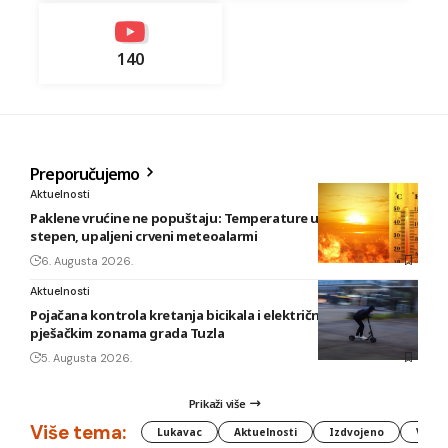
140
Preporučujemo
Aktuelnosti
Paklene vrućine ne popuštaju: Temperature u BiH i do 41
stepen, upaljeni crveni meteoalarmi
6. Augusta 2026.
Aktuelnosti
Pojačana kontrola kretanja bicikala i električnih romobila u
pješačkim zonama grada Tuzla
5. Augusta 2026.
Prikaži više
Više tema:
Lukavac
Aktuelnosti
Izdvojeno
Vlada