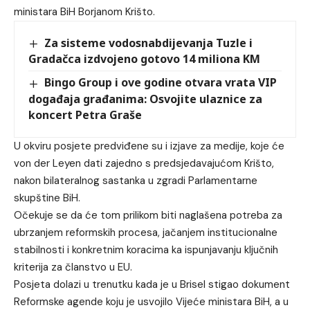
ministara BiH Borjanom Krišto.
Za sisteme vodosnabdijevanja Tuzle i
Gradačca izdvojeno gotovo 14 miliona KM
Bingo Group i ove godine otvara vrata VIP
događaja građanima: Osvojite ulaznice za
koncert Petra Graše
U okviru posjete predviđene su i izjave za medije, koje će
von der Leyen dati zajedno s predsjedavajućom Krišto,
nakon bilateralnog sastanka u zgradi Parlamentarne
skupštine BiH.
Očekuje se da će tom prilikom biti naglašena potreba za
ubrzanjem reformskih procesa, jačanjem institucionalne
stabilnosti i konkretnim koracima ka ispunjavanju ključnih
kriterija za članstvo u EU.
Posjeta dolazi u trenutku kada je u Brisel stigao dokument
Reformske agende koju je usvojilo Vijeće ministara BiH, a u