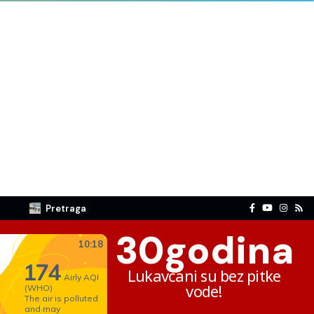
Pretraga
30
godina
Lukavčani su bez pitke
vode!