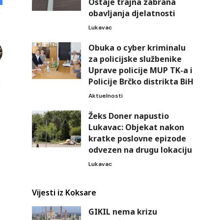
Ostaje trajna zabrana
obavljanja djelatnosti
Lukavac
Obuka o cyber kriminalu
za policijske službenike
Uprave policije MUP TK-a i
Policije Brčko distrikta BiH
Aktuelnosti
Žeks Doner napustio
Lukavac: Objekat nakon
kratke poslovne epizode
odvezen na drugu lokaciju
Lukavac
Vijesti iz Koksare
GIKIL nema krizu