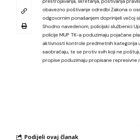
prestrojavanja, skretanja, poštivanja pravil
obavezno poštivanje odredbi Zakona o osn
odgovornim ponašanjem doprinijeli većoj s
Shodno navedenom, policijski službenici U
policije MUP TK-a poduzimaju pojačane pl
aktivnosti kontrole predmetnih kategorija 
saobraćaju, te se protiv svih koji ne poštu
propise poduzimaju propisane represivne 
Podijeli ovaj članak