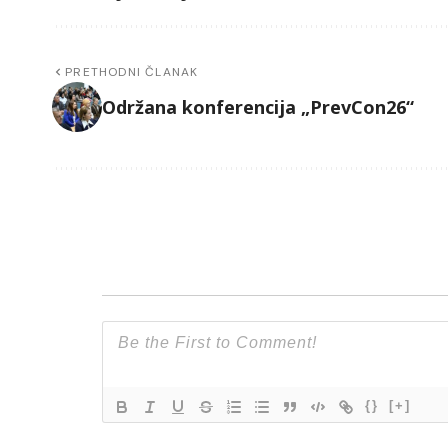
PRETHODNI ČLANAK
Održana konferencija „PrevCon26“
{}
[+]