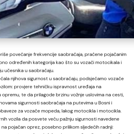
kteriše povećanje frekvencije saobraćaja, praćene pojačanim
no određenih kategorija kao što su vozači motocikala i
iju učesnika u saobraćaju.
povećala njihova sigurnost u saobraćaju, podsjećamo vozače
ozilom: provjere tehničku ispravnost uređaja na
opremu, te da prilagode brzinu vožnje uslovima na cesti,
ovama sigurnosti saobraćaja na putevima u Bosni i
 obaveze za vozače mopeda, lakog motocikla i motocikla.
nih vozila da posvete veću pažnju sigurnosti navedene
na pojačan oprez, posebno prilikom sljedećih radnji: