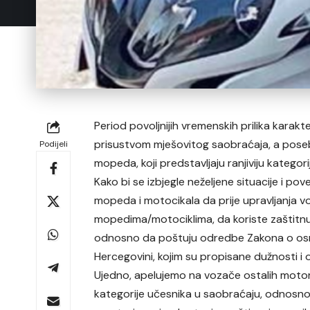
Period povoljnijih vremenskih prilika kara
prisustvom mješovitog saobraćaja, a poseb
Podijeli
mopeda, koji predstavljaju ranjiviju kategor
Kako bi se izbjegle neželjene situacije i 
mopeda i motocikala da prije upravljanja v
mopedima/motociklima, da koriste zaštitnu 
odnosno da poštuju odredbe Zakona o osn
Hercegovini, kojim su propisane dužnosti i
Ujedno, apelujemo na vozače ostalih motor
kategorije učesnika u saobraćaju, odnosno 