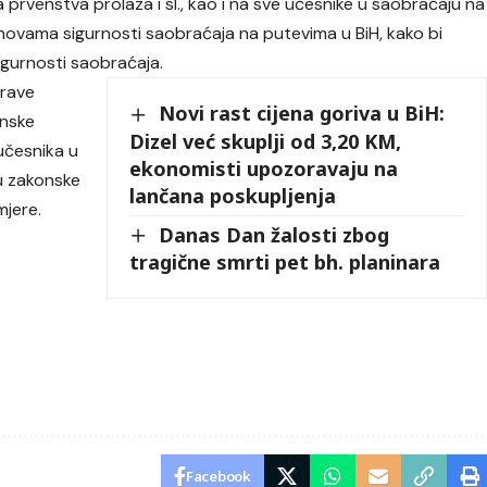
a prvenstva prolaza i sl., kao i na sve učesnike u saobraćaju na
ovama sigurnosti saobraćaja na putevima u BiH, kako bi
igurnosti saobraćaja.
prave
Novi rast cijena goriva u BiH:
anske
Dizel već skuplji od 3,20 KM,
učesnika u
ekonomisti upozoravaju na
ju zakonske
lančana poskupljenja
mjere.
Danas Dan žalosti zbog
tragične smrti pet bh. planinara
Facebook