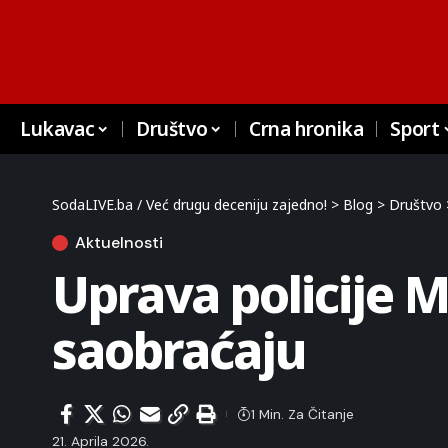
Lukavac
Društvo
Crna hronika
Sport
SodaLIVE.ba / Već drugu deceniju zajedno!
>
Blog
>
Društvo
Aktuelnosti
Uprava policije 
saobraćaju
1 Min. Za Čitanje
21. Aprila 2026.