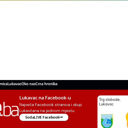
nica
Lukavac
Oko nas
Crna hronika
Lukavac na Facebook-u
Najveća Facebook stranica i skup
Lukavčana na jednom mjestu.
SodaLIVE Facebook