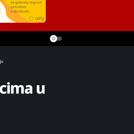
ju
icima u