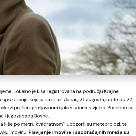
jeme. Lokalno je kiša registrovana na području Krajine.
 upozorenje, koje je na snazi danas, 21. augusta, od 15 do 22
pljuskovi praćeni grmljavinom i jakim udarima vjetra. Posebno se
e i jugozapada Bosne.
ra kiše po metru kvadratnom”, upozorili su meteorolozi, te
svoju imovinu.
Plavljenje imovine i saobraćajnih mreža su