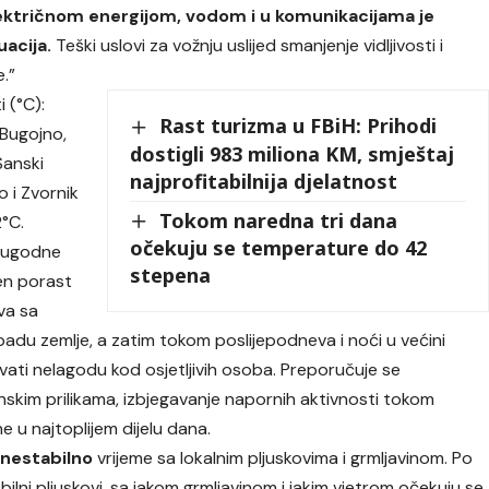
ektričnom energijom, vodom i u komunikacijama je
acija.
Teški uslovi za vožnju uslijed smanjenje vidljivosti i
e.”
 (°C):
Rast turizma u FBiH: Prihodi
 Bugojno,
dostigli 983 miliona KM, smještaj
 Sanski
najprofitabilnija djelatnost
o i Zvornik
Tokom naredna tri dana
2°C.
očekuju se temperature do 42
 ugodne
stepena
en porast
va sa
padu zemlje, a zatim tokom poslijepodneva i noći u većini
vati nelagodu kod osjetljivih osoba. Preporučuje se
skim prilikama, izbjegavanje napornih aktivnosti tokom
e u najtoplijem dijelu dana.
 nestabilno
vrijeme sa lokalnim pljuskovima i grmljavinom. Po
Obilni pljuskovi, sa jakom grmljavinom i jakim vjetrom očekuju se