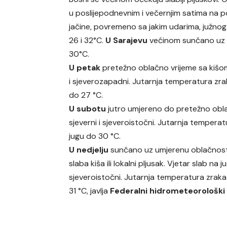
u poslijepodnevnim i večernjim satima na 
jačine, povremeno sa jakim udarima, južno
26 i 32°C.
U Sarajevu
većinom sunčano uz 
30°C.
U petak
pretežno oblačno vrijeme sa kišom
i sjeverozapadni. Jutarnja temperatura zra
do 27 °C.
U subotu
jutro umjereno do pretežno obl
sjeverni i sjeveroistočni. Jutarnja tempera
jugu do 30 °C.
U nedjelju
sunčano uz umjerenu oblačnost.
slaba kiša ili lokalni pljusak. Vjetar slab n
sjeveroistočni. Jutarnja temperatura zraka
31 °C, javlja
Federalni hidrometeorološki