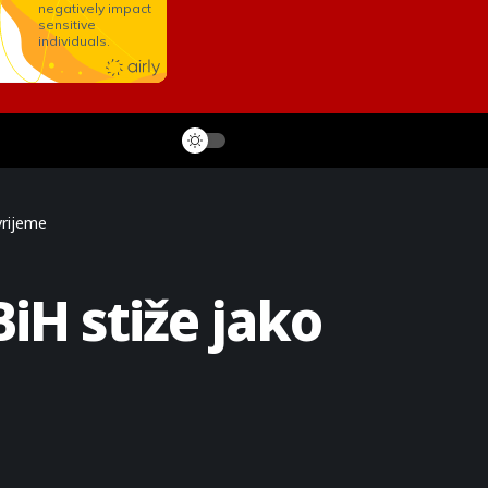
vrijeme
iH stiže jako