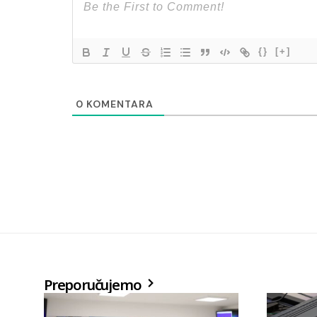
{}
[+]
0
KOMENTARA
Preporučujemo