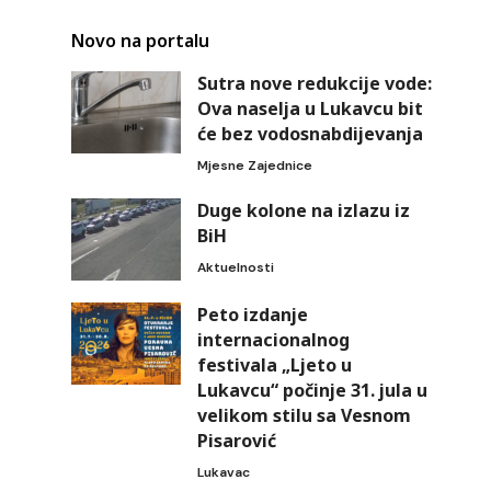
Novo na portalu
Sutra nove redukcije vode:
Ova naselja u Lukavcu bit
će bez vodosnabdijevanja
Mjesne Zajednice
Duge kolone na izlazu iz
BiH
a
Aktuelnosti
Peto izdanje
internacionalnog
festivala „Ljeto u
Lukavcu“ počinje 31. jula u
velikom stilu sa Vesnom
Pisarović
Lukavac