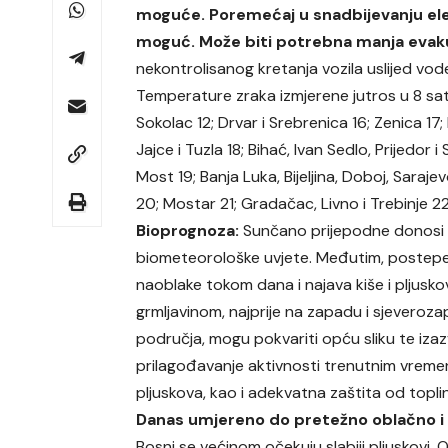
moguće. Poremećaj u snadbijevanju el
moguć. Može biti potrebna manja evaku
nekontrolisanog kretanja vozila uslijed vod
Temperature zraka izmjerene jutros u 8 sati
Sokolac 12; Drvar i Srebrenica 16; Zenica 17;
Jajce i Tuzla 18; Bihać, Ivan Sedlo, Prijedor i
Most 19; Banja Luka, Bijeljina, Doboj, Sarajev
20; Mostar 21; Gradačac, Livno i Trebinje 2
Bioprognoza:
Sunčano prijepodne donosi
biometeorološke uvjete. Međutim, postep
naoblake tokom dana i najava kiše i pljusko
grmljavinom, najprije na zapadu i sjeveroza
područja, mogu pokvariti opću sliku te izaz
prilagođavanje aktivnosti trenutnim vremen
pljuskova, kao i adekvatna zaštita od toplin
Danas umjereno do pretežno oblačno i
Bosni se većinom očekuju slabiji pljuskovi. 