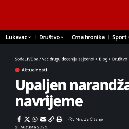
Lukavac
Društvo
Crna hronika
Sport
SodaLIVE.ba / Već drugu deceniju zajedno!
>
Blog
>
Društvo
Aktuelnosti
Upaljen narandža
navrijeme
3 Min. Za Čitanje
21. Augusta 2025.