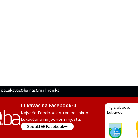
ica
Lukavac
Oko nas
Crna hronika
Lukavac na Facebook-u
Najveća Facebook stranica i skup
Lukavčana na jednom mjestu.
SodaLIVE Facebook