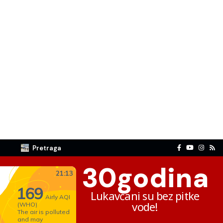
Pretraga
30
godina
Lukavčani su bez pitke
vode!