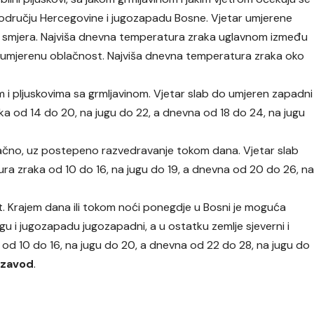
području Hercegovine i jugozapadu Bosne. Vjetar umjerene
g smjera. Najviša dnevna temperatura zraka uglavnom između
umjerenu oblačnost. Najviša dnevna temperatura zraka oko
 i pljuskovima sa grmljavinom. Vjetar slab do umjeren zapadni
ka od 14 do 20, na jugu do 22, a dnevna od 18 do 24, na jugu
ačno, uz postepeno razvedravanje tokom dana. Vjetar slab
tura zraka od 10 do 16, na jugu do 19, a dnevna od 20 do 26, n
 Krajem dana ili tokom noći ponegdje u Bosni je moguća
a jugu i jugozapadu jugozapadni, a u ostatku zemlje sjeverni i
 od 10 do 16, na jugu do 20, a dnevna od 22 do 28, na jugu do
 zavod
.