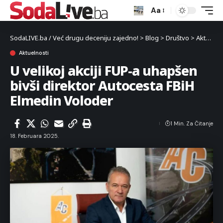
Aa
SodaLIVE.ba / Već drugu deceniju zajedno!
>
Blog
>
Društvo
>
Aktuelnosti
Aktuelnosti
U velikoj akciji FUP-a uhapšen
bivši direktor Autocesta FBiH
Elmedin Voloder
1 Min. Za Čitanje
18. Februara 2025.