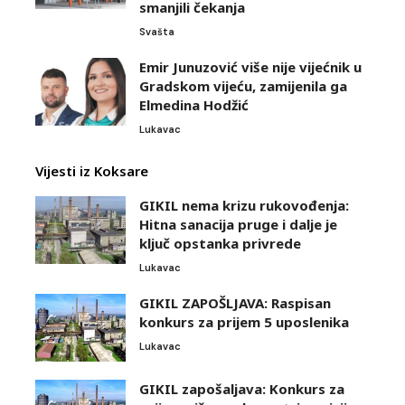
smanjili čekanja
Svašta
Emir Junuzović više nije vijećnik u
Gradskom vijeću, zamijenila ga
Elmedina Hodžić
Lukavac
Vijesti iz Koksare
GIKIL nema krizu rukovođenja:
Hitna sanacija pruge i dalje je
ključ opstanka privrede
Lukavac
GIKIL ZAPOŠLJAVA: Raspisan
konkurs za prijem 5 uposlenika
Lukavac
GIKIL zapošaljava: Konkurs za