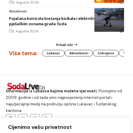
6. Augusta 2026.
Aktuelnosti
Pojačana kontrola kretanja bicikala i električnih romobila u
pješačkim zonama grada Tuzla
5. Augusta 2026.
Prikaži više
Više tema:
Lukavac
Aktuelnosti
Izdvojeno
Vlada
Informacije iz Lukavca kojima možete vjerovati.
Postojimo od
2009. godine i od tada smo najposjećeniji internet portal i
najutjecajniji medij na području općine Lukavac i Tuzlanskog
kantona.
Cijenimo vašu privatnost