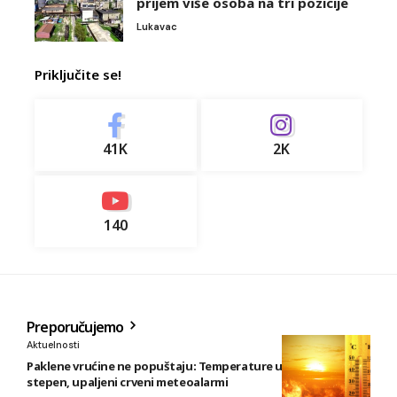
prijem više osoba na tri pozicije
Lukavac
Priključite se!
41K
2K
140
Preporučujemo
Aktuelnosti
Paklene vrućine ne popuštaju: Temperature u BiH i do 41
stepen, upaljeni crveni meteoalarmi