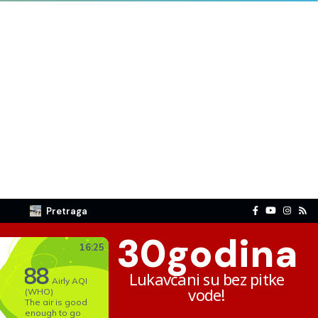
Pretraga
30
godina
Lukavčani su bez pitke
vode!