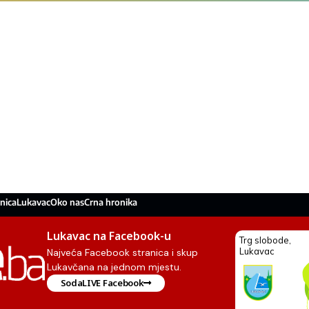
nica
Lukavac
Oko nas
Crna hronika
Lukavac na Facebook-u
Najveća Facebook stranica i skup
Lukavčana na jednom mjestu.
SodaLIVE Facebook