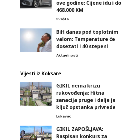
ove godine: Cijene idu i do
468.000 KM
Svašta
BiH danas pod toplotnim
valom: Temperature će
dosezati i 40 stepeni
Aktuelnosti
Vijesti iz Koksare
GIKIL nema krizu
rukovođenja: Hitna
sanacija pruge i dalje je
ključ opstanka privrede
Lukavac
GIKIL ZAPOŠLJAVA:
Raspisan konkurs za