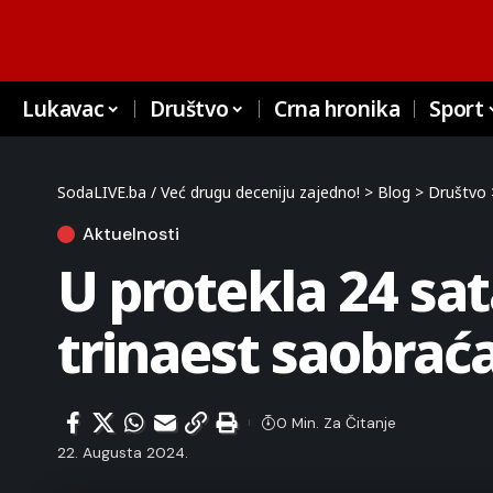
Lukavac
Društvo
Crna hronika
Sport
SodaLIVE.ba / Već drugu deceniju zajedno!
>
Blog
>
Društvo
Aktuelnosti
U protekla 24 sa
trinaest saobrać
0 Min. Za Čitanje
22. Augusta 2024.