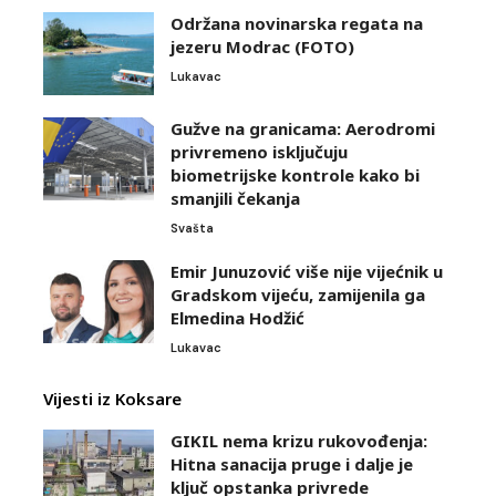
Održana novinarska regata na
jezeru Modrac (FOTO)
Lukavac
Gužve na granicama: Aerodromi
privremeno isključuju
biometrijske kontrole kako bi
smanjili čekanja
Svašta
Emir Junuzović više nije vijećnik u
Gradskom vijeću, zamijenila ga
Elmedina Hodžić
Lukavac
Vijesti iz Koksare
GIKIL nema krizu rukovođenja:
Hitna sanacija pruge i dalje je
ključ opstanka privrede