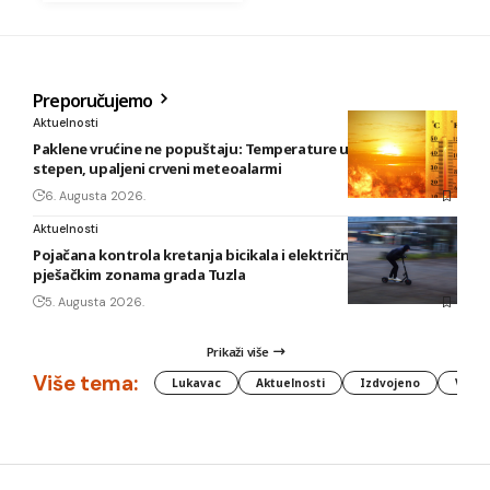
Preporučujemo
Aktuelnosti
Paklene vrućine ne popuštaju: Temperature u BiH i do 41
stepen, upaljeni crveni meteoalarmi
6. Augusta 2026.
Aktuelnosti
Pojačana kontrola kretanja bicikala i električnih romobila u
pješačkim zonama grada Tuzla
5. Augusta 2026.
Prikaži više
Više tema:
Lukavac
Aktuelnosti
Izdvojeno
Vlada