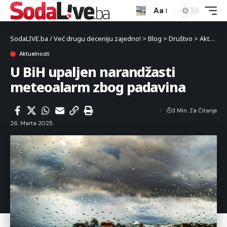
Aa
SodaLIVE.ba / Već drugu deceniju zajedno!
>
Blog
>
Društvo
>
Aktuelnosti
Aktuelnosti
U BiH upaljen narandžasti
meteoalarm zbog padavina
3 Min. Za Čitanje
26. Marta 2025.