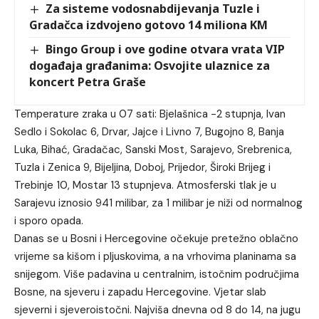
Za sisteme vodosnabdijevanja Tuzle i
Gradačca izdvojeno gotovo 14 miliona KM
Bingo Group i ove godine otvara vrata VIP
događaja građanima: Osvojite ulaznice za
koncert Petra Graše
Temperature zraka u 07 sati: Bjelašnica -2 stupnja, Ivan
Sedlo i Sokolac 6, Drvar, Jajce i Livno 7, Bugojno 8, Banja
Luka, Bihać, Gradačac, Sanski Most, Sarajevo, Srebrenica,
Tuzla i Zenica 9, Bijeljina, Doboj, Prijedor, Široki Brijeg i
Trebinje 10, Mostar 13 stupnjeva. Atmosferski tlak je u
Sarajevu iznosio 941 milibar, za 1 milibar je niži od normalnog
i sporo opada.
Danas se u Bosni i Hercegovine očekuje pretežno oblačno
vrijeme sa kišom i pljuskovima, a na vrhovima planinama sa
snijegom. Više padavina u centralnim, istočnim područjima
Bosne, na sjeveru i zapadu Hercegovine. Vjetar slab
sjeverni i sjeveroistočni. Najviša dnevna od 8 do 14, na jugu