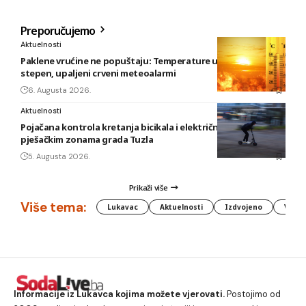
Preporučujemo
Aktuelnosti
Paklene vrućine ne popuštaju: Temperature u BiH i do 41
stepen, upaljeni crveni meteoalarmi
6. Augusta 2026.
Aktuelnosti
Pojačana kontrola kretanja bicikala i električnih romobila u
pješačkim zonama grada Tuzla
5. Augusta 2026.
Prikaži više
Više tema:
Lukavac
Aktuelnosti
Izdvojeno
Vlada
Informacije iz Lukavca kojima možete vjerovati.
Postojimo od