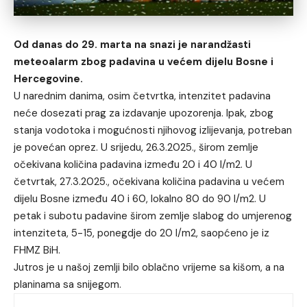
Od danas do 29. marta na snazi je narandžasti
meteoalarm zbog padavina u većem dijelu Bosne i
Hercegovine.
U narednim danima, osim četvrtka, intenzitet padavina
neće dosezati prag za izdavanje upozorenja. Ipak, zbog
stanja vodotoka i mogućnosti njihovog izlijevanja, potreban
je povećan oprez. U srijedu, 26.3.2025., širom zemlje
očekivana količina padavina između 20 i 40 l/m2. U
četvrtak, 27.3.2025., očekivana količina padavina u većem
dijelu Bosne između 40 i 60, lokalno 80 do 90 l/m2. U
petak i subotu padavine širom zemlje slabog do umjerenog
intenziteta, 5-15, ponegdje do 20 l/m2, saopćeno je iz
FHMZ BiH.
Jutros je u našoj zemlji bilo oblačno vrijeme sa kišom, a na
planinama sa snijegom.